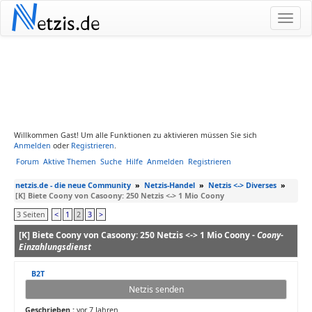
N
etzis.de
Willkommen Gast! Um alle Funktionen zu aktivieren müssen Sie sich
Anmelden
oder
Registrieren
.
Forum
Aktive Themen
Suche
Hilfe
Anmelden
Registrieren
netzis.de - die neue Community
»
Netzis-Handel
»
Netzis <-> Diverses
»
[K] Biete Coony von Casoony: 250 Netzis <-> 1 Mio Coony
3 Seiten
<
1
2
3
>
[K] Biete Coony von Casoony: 250 Netzis <-> 1 Mio Coony -
Coony-
Einzahlungsdienst
B2T
Netzis senden
Geschrieben :
vor 7 Jahren