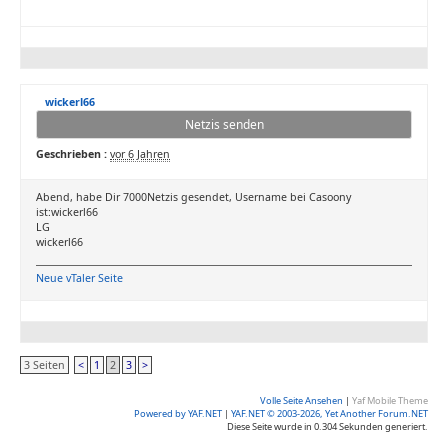
wickerl66
Netzis senden
Geschrieben :
vor 6 Jahren
Abend, habe Dir 7000Netzis gesendet, Username bei Casoony
ist:wickerl66
LG
wickerl66
Neue vTaler Seite
3 Seiten
<
1
2
3
>
Volle Seite Ansehen
|
Yaf Mobile Theme
Powered by YAF.NET
|
YAF.NET © 2003-2026, Yet Another Forum.NET
Diese Seite wurde in 0.304 Sekunden generiert.