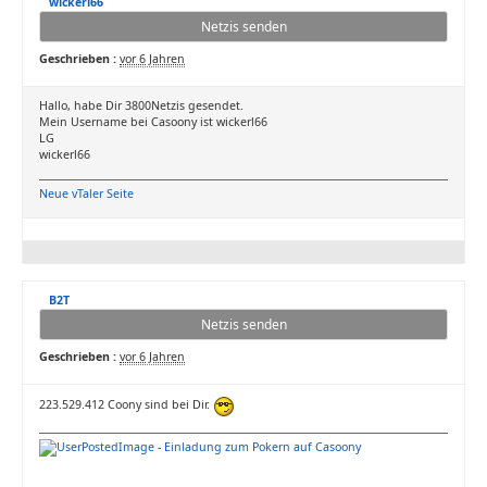
wickerl66
Netzis senden
Geschrieben :
vor 6 Jahren
Hallo, habe Dir 3800Netzis gesendet.
Mein Username bei Casoony ist wickerl66
LG
wickerl66
Neue vTaler Seite
B2T
Netzis senden
Geschrieben :
vor 6 Jahren
223.529.412 Coony sind bei Dir.
-
Einladung zum Pokern auf Casoony