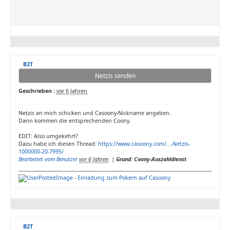
B2T
Netzis senden
Geschrieben :
vor 6 Jahren
Netzis an mich schicken und Casoony-Nickname angeben.
Dann kommen die entsprechenden Coony.
EDIT: Also umgekehrt?
Dazu habe ich diesen Thread:
https://www.casoony.com/...-Netzis-
1000000-20-7995/
Bearbeitet vom Benutzer
vor 6 Jahren
|
Grund: Coony-Auszahldienst
-
Einladung zum Pokern auf Casoony
B2T