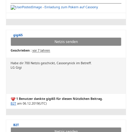
-
Einladung zum Pokern auf Casoony
gigi65
Netzis senden
Geschrieben :
vor 7 Jahren
Habe dir 700 Netzis geschickt, Casoonynick im Betreff.
LG Gigi
1 Benutzer dankte gigi65 für diesen Nützlichen Beitrag.
B2T
am 06.12.2019(UTC)
B2T
Netzis senden