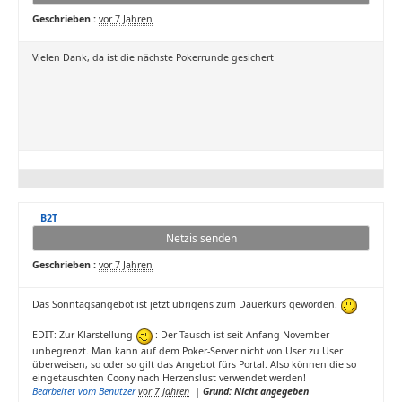
Geschrieben :
vor 7 Jahren
Vielen Dank, da ist die nächste Pokerrunde gesichert
B2T
Netzis senden
Geschrieben :
vor 7 Jahren
Das Sonntagsangebot ist jetzt übrigens zum Dauerkurs geworden.
EDIT: Zur Klarstellung
: Der Tausch ist seit Anfang November
unbegrenzt. Man kann auf dem Poker-Server nicht von User zu User
überweisen, so oder so gilt das Angebot fürs Portal. Also können die so
eingetauschten Coony nach Herzenslust verwendet werden!
Bearbeitet vom Benutzer
vor 7 Jahren
|
Grund: Nicht angegeben