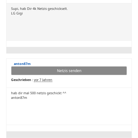
Supi, hab Dir 4k Netzis geschickselt.
LG Gigi
anton87m
Netzis senden
Geschrieben :
vor 7 Jahren
hab dir mal 500 netzis geschickt ^^
anton87m