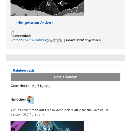
----->
Hier gehts zur Aktion
<-----
LG,
Rainbowdash
Bearbeitet vom Benutzer
vor 6 Jahren
|
Grund: Nicht angegeben
Rainbowdash
Netzis senden
Geschrieben :
vor 6 Jahren
Hallöchen
Aktuell erhält man auf FreeToGame den "Battle for the Galaxy: Ice
Bastion DLC " gratis =)