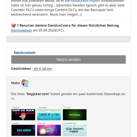
immer mal probieren wollte, ob er die
Restauratio imperii
hinbekommen
hätte ist hier genau richtig… (ebenfalls Paradox typisch gibt es aber viele
Cosmetic DLCs sowie einige Content-DLCs, die das Basisspiel teils
weitreichend verändern. Muss man mögen…).
1 Benutzer dankte DavidusCicero für diesen Nützlichen Beitrag.
Rainbowdash
am 05.04.2020(UTC)
Rainbowdash
Netzis senden
Geschrieben :
vor 6 Jahren
Huhu
Die Seite "
Keyjoker.com
" bietet gerade ein paar kostenlose Steamkeys an
=)