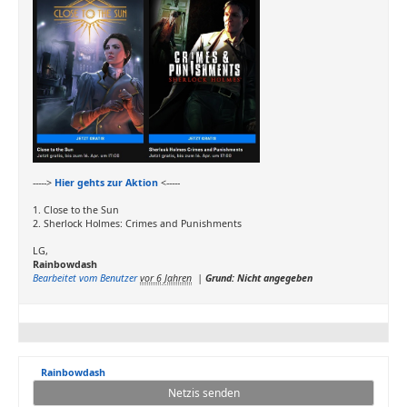
----->
Hier gehts zur Aktion
<-----
1. Close to the Sun
2. Sherlock Holmes: Crimes and Punishments
LG,
Rainbowdash
Bearbeitet vom Benutzer
vor 6 Jahren
|
Grund: Nicht angegeben
Rainbowdash
Netzis senden