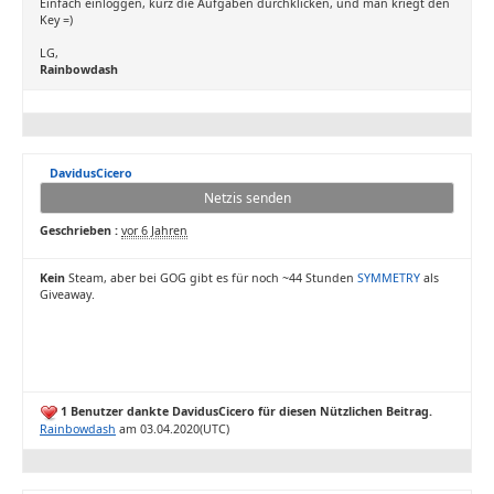
Einfach einloggen, kurz die Aufgaben durchklicken, und man kriegt den
Key =)
LG,
Rainbowdash
DavidusCicero
Netzis senden
Geschrieben :
vor 6 Jahren
Kein
Steam, aber bei GOG gibt es für noch ~44 Stunden
SYMMETRY
als
Giveaway.
1 Benutzer dankte DavidusCicero für diesen Nützlichen Beitrag.
Rainbowdash
am 03.04.2020(UTC)