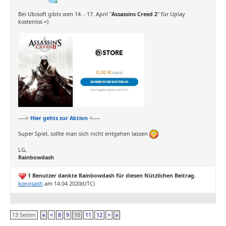
Bei Ubisoft gibts vom 14. - 17. April "
Assassins Creed 2
" für Uplay
kostenlos =)
----->
Hier gehts zur Aktion
<-----
Super Spiel, sollte man sich nicht entgehen lassen
LG,
Rainbowdash
1 Benutzer dankte Rainbowdash für diesen Nützlichen Beitrag.
kongsash
am 14.04.2020(UTC)
13 Seiten
«
<
8
9
10
11
12
>
»