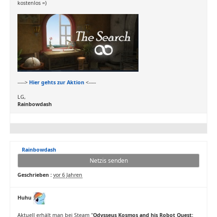
kostenlos =)
----->
Hier gehts zur Aktion
<-----
LG,
Rainbowdash
Rainbowdash
Netzis senden
Geschrieben :
vor 6 Jahren
Huhu
Aktuell erhält man bei Steam "
Odysseus Kosmos and his Robot Quest: