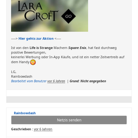
----->
Hier gehts zur Aktion
<-----
Ist von den
Life is Strange
Machern
Square Enix
, hat fast durchweg
positive Bewertungen,
keinerlei Werbung oder In-App Käufe, und ist ein netter Zeitvertreib auf
dem Handy
LG,
Rainbowdash
Bearbeitet vom Benutzer
vor 6 Jahren
|
Grund: Nicht angegeben
Rainbowdash
Netzis senden
Geschrieben :
vor 6 Jahren