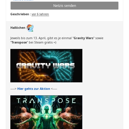
Netzis senden
Geschrieben :
vor 6 Jahren
Hallöchen
Jeweils bis zum 13. April, gibt es je einmal "
Gravity Wars
" sowie
"
Transpose
" bei Steam gratis =)
----->
Hier gehts zur Aktion
<-----