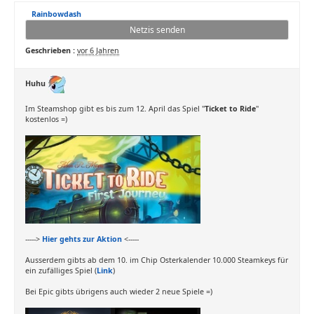
Rainbowdash
Netzis senden
Geschrieben :
vor 6 Jahren
Huhu
Im Steamshop gibt es bis zum 12. April das Spiel "
Ticket to Ride
"
kostenlos =)
----->
Hier gehts zur Aktion
<-----
Ausserdem gibts ab dem 10. im Chip Osterkalender 10.000 Steamkeys für
ein zufälliges Spiel (
Link
)
Bei Epic gibts übrigens auch wieder 2 neue Spiele =)