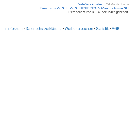
Volle Seite Ansehen
|
Yaf Mobile Theme
Powered by YAF.NET
|
YAF.NET © 2003-2026, Yet Another Forum.NET
Diese Seite wurde in 0.391 Sekunden generiert.
Impressum
•
Datenschutzerklärung
•
Werbung buchen
•
Statistik
•
AGB