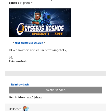
Episode 1
" gratis =)
----->
Hier gehts zur Aktion
<-----
Ist wie so oft ein zeitlich limitiertes Angebot =)
LG,
Rainbowdash
Rainbowdash
Netzis senden
Geschrieben :
vor 6 Jahren
Hallöchen