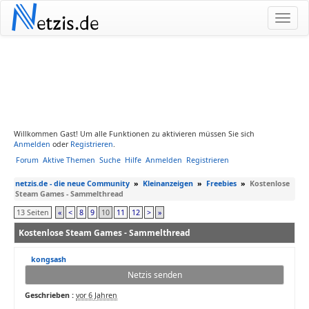
N
etzis.de
Willkommen Gast! Um alle Funktionen zu aktivieren müssen Sie sich
Anmelden
oder
Registrieren
.
Forum
Aktive Themen
Suche
Hilfe
Anmelden
Registrieren
netzis.de - die neue Community
»
Kleinanzeigen
»
Freebies
»
Kostenlose
Steam Games - Sammelthread
13 Seiten
«
<
8
9
10
11
12
>
»
Kostenlose Steam Games - Sammelthread
kongsash
Netzis senden
Geschrieben :
vor 6 Jahren