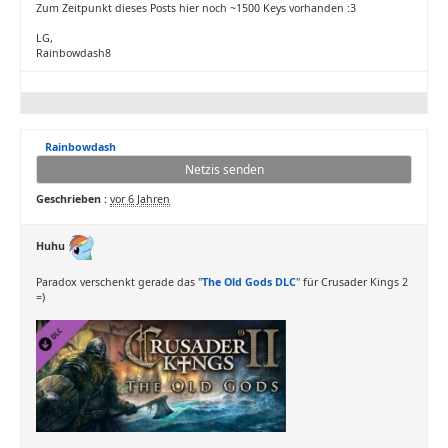
Zum Zeitpunkt dieses Posts hier noch ~1500 Keys vorhanden :3
LG,
Rainbowdash8
Rainbowdash
Netzis senden
Geschrieben :
vor 6 Jahren
Huhu
Paradox verschenkt gerade das "
The Old Gods DLC
" für Crusader Kings 2
=)