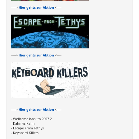
----->
Hier gehts zur Aktion
<-----
----->
Hier gehts zur Aktion
<-----
----->
Hier gehts zur Aktion
<-----
- Wellcome back to 2007 2
- Kahn vs Kahn
- Escape From Tethys
- Keyboard Killers