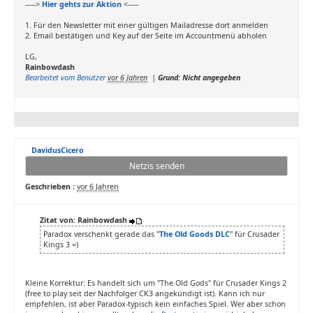
----->
Hier gehts zur Aktion
<-----
1. Für den Newsletter mit einer gültigen Mailadresse dort anmelden
2. Email bestätigen und Key auf der Seite im Accountmenü abholen
LG,
Rainbowdash
Bearbeitet vom Benutzer
vor 6 Jahren
|
Grund: Nicht angegeben
DavidusCicero
Netzis senden
Geschrieben :
vor 6 Jahren
Zitat von: Rainbowdash
Paradox verschenkt gerade das "
The Old Goods DLC
" für Crusader
Kings 3 =)
Kleine Korrektur: Es handelt sich um "The Old Gods" für Crusader Kings 2
(free to play seit der Nachfolger CK3 angekündigt ist). Kann ich nur
empfehlen, ist aber Paradox-typisch kein einfaches Spiel. Wer aber schon