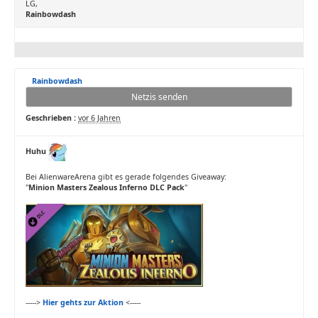
LG,
Rainbowdash
Rainbowdash
Netzis senden
Geschrieben :
vor 6 Jahren
Huhu
Bei AlienwareArena gibt es gerade folgendes Giveaway:
"
Minion Masters Zealous Inferno DLC Pack
"
----->
Hier gehts zur Aktion
<-----