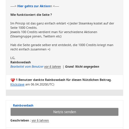
----->
Hier gehts zur Aktion
n <-----
Wie funktioniert die Seite ?
Im Prinzip ist das ganz einfach erklärt =) Jeder Steamkey kostet auf der
Seite 1000 Credits.
Jeweils 100 Credits verdient man für verschiedene Aktionen
(Steamgruppe joinen, Twittern etc)
Hab die Seite gerade selber erst entdeckt, die 1000 Credits kriegt man
recht einfach zusammen =)
LG,
Rainbowdash
Bearbeitet vom Benutzer
vor 6 Jahren
|
Grund: Nicht angegeben
1 Benutzer dankte Rainbowdash für diesen Nützlichen Beitrag.
Klickslave
am 06.04.2020(UTC)
Rainbowdash
Netzis senden
Geschrieben :
vor 6 Jahren