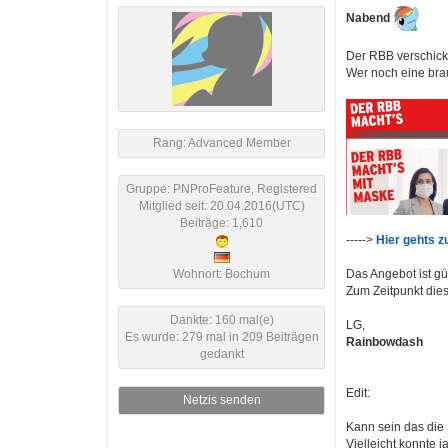
Nabend
Der RBB verschick
Wer noch eine bra
Rang: Advanced Member
Gruppe: PNProFeature, Registered
Mitglied seit: 20.04.2016(UTC)
Beiträge: 1,610
----->
Hier gehts z
Wohnort: Bochum
Das Angebot ist gül
Zum Zeitpunkt dies
Dankte: 160 mal(e)
LG,
Es wurde: 279 mal in 209 Beiträgen
Rainbowdash
gedankt
Edit:
Netzis senden
Kann sein das die 
Vielleicht konnte j