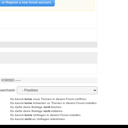
.
or Register a new forum account
 VORBEI -----
 wechseln
Du kannst
keine
neue Themen in diesem Forum eröffnen.
Du kannst
keine
Antworten zu Themen in diesem Forum erstellen.
Du darfst deine Beiträge
nicht
löschen.
Du darfst deine Beiträge
nicht
editieren.
Du kannst
keine
Umfragen in diesem Forum erstellen.
Du kannst
nicht
an Umfragen teilnehmen.
Powered by YAF.NET
|
YAF.NET © 2003-2026, Yet Another Forum.NET