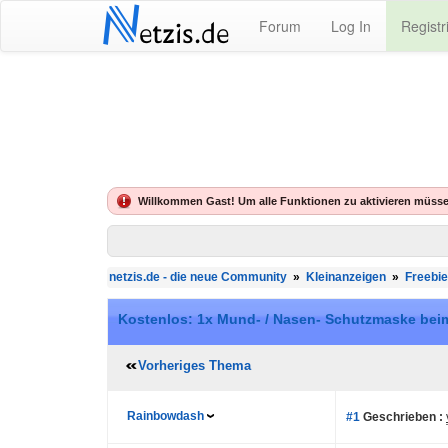
N
Forum
Log In
Registr
etzis.de
Willkommen Gast! Um alle Funktionen zu aktivieren müsse
netzis.de - die neue Community
»
Kleinanzeigen
»
Freebi
Kostenlos: 1x Mund- / Nasen- Schutzmaske beim R
Vorheriges Thema
Rainbowdash
#1
Geschrieben :