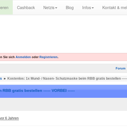
ieren
Cashback
Netzis
Blog
Infos
Kontakt & me
n Sie sich
Anmelden
oder
Registrieren
.
Forum
es
»
Kostenlos: 1x Mund- / Nasen- Schutzmaske beim RBB gratis bestellen -----
BB gratis bestellen ----- VORBEI -----
vor 6 Jahren