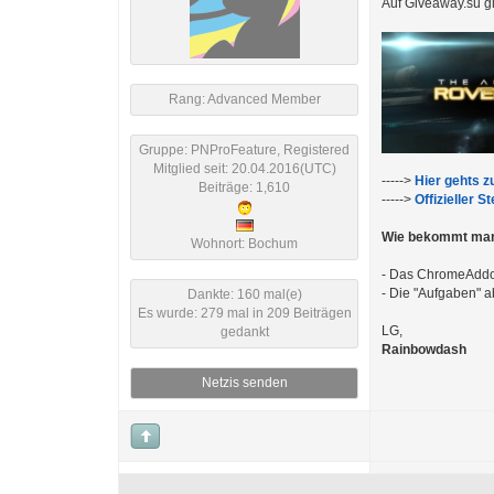
Auf Giveaway.su gi
Rang: Advanced Member
Gruppe: PNProFeature, Registered
Mitglied seit: 20.04.2016(UTC)
----->
Hier gehts z
Beiträge: 1,610
----->
Offizieller S
Wie bekommt man
Wohnort: Bochum
- Das ChromeAddon
- Die "Aufgaben" a
Dankte: 160 mal(e)
Es wurde: 279 mal in 209 Beiträgen
LG,
gedankt
Rainbowdash
Netzis senden