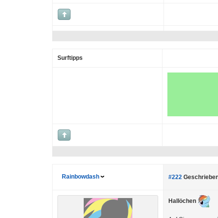
Surftipps
Rainbowdash
#222
Geschrieben
Hallöchen