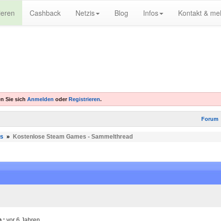
ieren
Cashback
Netzis
Blog
Infos
Kontakt & me
n Sie sich
Anmelden
oder
Registrieren
.
Forum
es
»
Kostenlose Steam Games - Sammelthread
 :
vor 6 Jahren