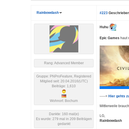
Rainbowdash
#223
Geschrieben
Huhu
Epic Games
haut 
Rang: Advanced Member
Gruppe: PNProFeature, Registered
Mitglied seit: 20.04.2016(UTC)
Beiträge: 1,610
----->
Hier gehts z
Wohnort: Bochum
Mittlerweile brau
Dankte: 160 mal(e)
LG,
Es wurde: 279 mal in 209 Beiträgen
Rainbowdash
gedankt