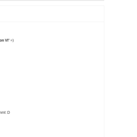
ion VI
" =)
mmt :D