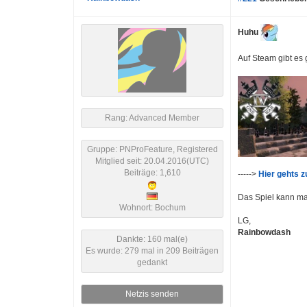
Huhu
Auf Steam gibt es 
Rang: Advanced Member
Gruppe: PNProFeature, Registered
Mitglied seit: 20.04.2016(UTC)
Beiträge: 1,610
----->
Hier gehts z
Das Spiel kann ma
Wohnort: Bochum
LG,
Rainbowdash
Dankte: 160 mal(e)
Es wurde: 279 mal in 209 Beiträgen
gedankt
Netzis senden