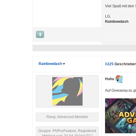
Viel Spaß mit den
LG,
Rainbowdash
Rainbowdash
#225
Geschrieben
Huhu
Auf Giveaway.su gi
Rang: Advanced Member
Gruppe: PNProFeature, Registered