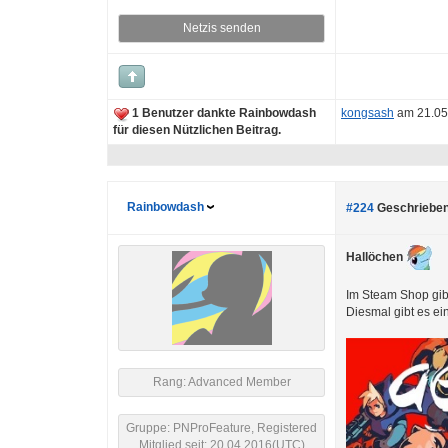
Netzis senden
1 Benutzer dankte Rainbowdash
kongsash
am 21.05
für diesen Nützlichen Beitrag.
Rainbowdash
#224
Geschrieben
Hallöchen
Im Steam Shop gibt
Diesmal gibt es ei
Rang: Advanced Member
Gruppe: PNProFeature, Registered
Mitglied seit: 20.04.2016(UTC)