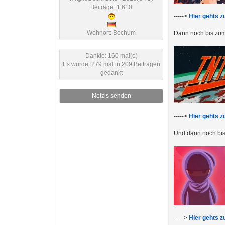
Beiträge: 1,610
----->
Hier gehts z
Wohnort: Bochum
Dann noch bis zum 
Dankte: 160 mal(e)
Es wurde: 279 mal in 209 Beiträgen
gedankt
Netzis senden
----->
Hier gehts z
Und dann noch bis
----->
Hier gehts z