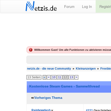
N
Forum
Log In
Registr
etzis.de
Willkommen Gast! Um alle Funktionen zu aktivieren müsse
netzis.de - die neue Community
»
Kleinanzeigen
»
Freebi
13 Seiten
«
<
10
11
12
13
>
Kostenlose Steam Games - Sammelthread
Vorheriges Thema
Rainbowdash
#221
Geschrieben