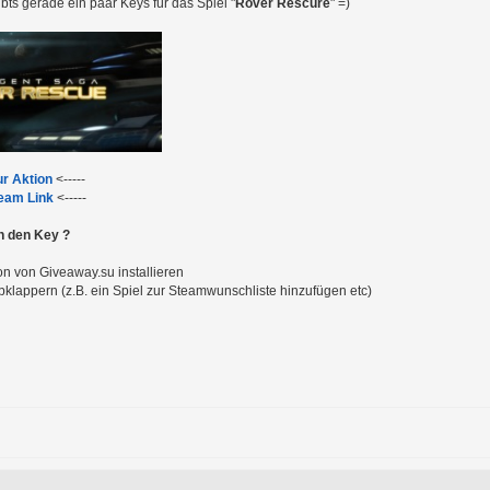
bts gerade ein paar Keys für das Spiel "
Rover Rescure
" =)
ur Aktion
<-----
team Link
<-----
 den Key ?
 von Giveaway.su installieren
bklappern (z.B. ein Spiel zur Steamwunschliste hinzufügen etc)