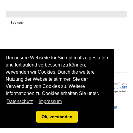
Sponsor
Um unsere Webseite für Sie optimal zu gestalten
und fortlaufend verbessern zu können,
verwenden wir Cookies. Durch die weitere
Nutzung der Webseite stimmen Sie der
Volle Seite Ansehen
|
Yaf Mobile Theme
Verwendung von Cookies zu. Weitere
Powered by YAF.NET
|
YAF.NET © 2003-2026, Yet Another Forum.NET
Diese Seite wurde in 0.026 Sekunden generiert.
Informationen zu Cookies erhalten Sie unter.
Datenschutz
|
Impressum
Impressum
•
Datenschutzerklärung
•
Werbung buchen
•
Statistik
•
AGB
Ok, verstanden