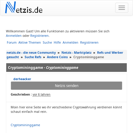
N
etzis.de
Willkommen Gast! Um alle Funktionen zu aktivieren müssen Sie sich
Anmelden
oder
Registrieren
.
Forum
Aktive Themen
Suche
Hilfe
Anmelden
Registrieren
netzis.de - die neue Community
»
Netzis - Marktplatz
»
Refs und Werber
gesucht
»
Suche Refs
»
Andere Coins
»
Cryptomininggame
Cryptomininggame -
Cryptomininggame
derheacker
Netzis senden
Geschrieben :
vor 6 Jahren
Moin hier eine Seite wo ihr verschiedene Cryptowährung verdienen könnt
schaut einfach mal rein.
Cryptomininggame