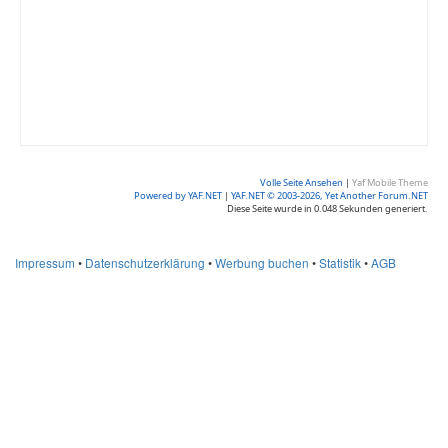
Volle Seite Ansehen
|
Yaf Mobile Theme
Powered by YAF.NET
|
YAF.NET © 2003-2026, Yet Another Forum.NET
Diese Seite wurde in 0.048 Sekunden generiert.
Impressum
•
Datenschutzerklärung
•
Werbung buchen
•
Statistik
•
AGB