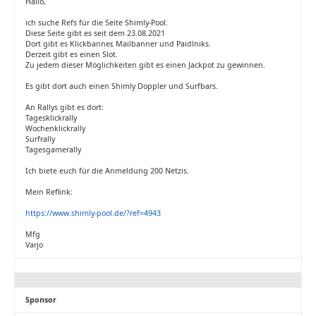
Hallo,
ich suche Refs für die Seite Shimly-Pool.
Diese Seite gibt es seit dem 23.08.2021
Dort gibt es Klickbanner, Mailbanner und Paidlniks.
Derzeit gibt es einen Slot.
Zu jedem dieser Möglichkeiten gibt es einen Jackpot zu gewinnen.
Es gibt dort auch einen Shimly Doppler und Surfbars.
An Rallys gibt es dort:
Tagesklickrally
Wochenklickrally
Surfrally
Tagesgamerally
Ich biete euch für die Anmeldung 200 Netzis.
Mein Reflink:
https://www.shimly-pool.de/?ref=4943
Mfg
Varjo
Sponsor