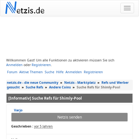
N
etzis.de
Willkommen Gast! Um alle Funktionen zu aktivieren müssen Sie sich
Anmelden
oder
Registrieren
.
Forum
Aktive Themen
Suche
Hilfe
Anmelden
Registrieren
netzis.de - die neue Community
»
Netzis - Marktplatz
»
Refs und Werber
gesucht
»
Suche Refs
»
Andere Coins
»
Suche Refs für Shimly-Pool
[Informativ] Suche Refs für Shimly-Pool
Varjo
Netzis senden
Geschrieben :
vor 5 Jahren