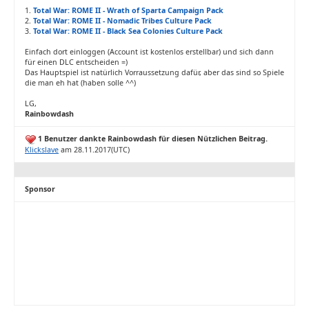
1.
Total War: ROME II - Wrath of Sparta Campaign Pack
2.
Total War: ROME II - Nomadic Tribes Culture Pack
3.
Total War: ROME II - Black Sea Colonies Culture Pack
Einfach dort einloggen (Account ist kostenlos erstellbar) und sich dann
für einen DLC entscheiden =)
Das Hauptspiel ist natürlich Vorraussetzung dafür, aber das sind so Spiele
die man eh hat (haben solle ^^)
LG,
Rainbowdash
1 Benutzer dankte Rainbowdash für diesen Nützlichen Beitrag.
Klickslave
am 28.11.2017(UTC)
Sponsor