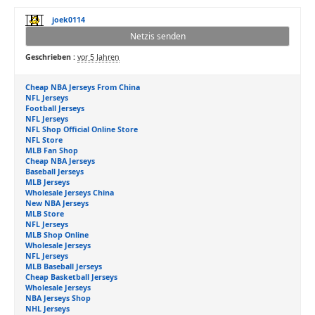
joek0114
Netzis senden
Geschrieben :
vor 5 Jahren
Cheap NBA Jerseys From China
NFL Jerseys
Football Jerseys
NFL Jerseys
NFL Shop Official Online Store
NFL Store
MLB Fan Shop
Cheap NBA Jerseys
Baseball Jerseys
MLB Jerseys
Wholesale Jerseys China
New NBA Jerseys
MLB Store
NFL Jerseys
MLB Shop Online
Wholesale Jerseys
NFL Jerseys
MLB Baseball Jerseys
Cheap Basketball Jerseys
Wholesale Jerseys
NBA Jerseys Shop
NHL Jerseys