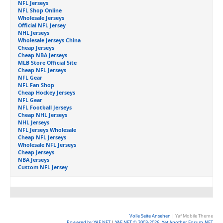
NFL Jerseys
NFL Shop Online
Wholesale Jerseys
Official NFL Jersey
NHL Jerseys
Wholesale Jerseys China
Cheap Jerseys
Cheap NBA Jerseys
MLB Store Official Site
Cheap NFL Jerseys
NFL Gear
NFL Fan Shop
Cheap Hockey Jerseys
NFL Gear
NFL Football Jerseys
Cheap NHL Jerseys
NHL Jerseys
NFL Jerseys Wholesale
Cheap NFL Jerseys
Wholesale NFL Jerseys
Cheap Jerseys
NBA Jerseys
Custom NFL Jersey
Volle Seite Ansehen
|
Yaf Mobile Theme
Powered by YAF.NET
|
YAF.NET © 2003-2026, Yet Another Forum.NET