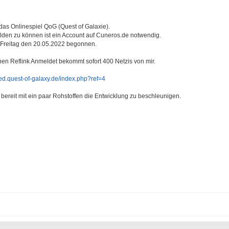
 das Onlinespiel QoG (Quest of Galaxie).
lden zu können ist ein Account auf Cuneros.de notwendig.
Freitag den 20.05.2022 begonnen.
en Reflink Anmeldet bekommt sofort 400 Netzis von mir.
eed.quest-of-galaxy.de/index.php?ref=4
 bereit mit ein paar Rohstoffen die Entwicklung zu beschleunigen.