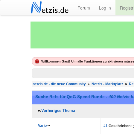
N
Forum
Log In
Registr
etzis.de
Willkommen Gast! Um alle Funktionen zu aktivieren müsse
netzis.de - die neue Community
»
Netzis - Marktplatz
»
Re
Suche Refs für QoG Speed Runde -
400 Netzis 
Vorheriges Thema
Varjo
#1
Geschrieben :