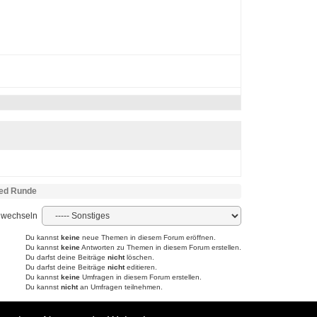
eed Runde
 wechseln
Du kannst
keine
neue Themen in diesem Forum eröffnen.
Du kannst
keine
Antworten zu Themen in diesem Forum erstellen.
Du darfst deine Beiträge
nicht
löschen.
Du darfst deine Beiträge
nicht
editieren.
Du kannst
keine
Umfragen in diesem Forum erstellen.
Du kannst
nicht
an Umfragen teilnehmen.
Powered by YAF.NET
|
YAF.NET © 2003-2026, Yet Another Forum.NET