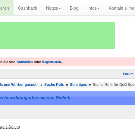
ieren
Cashback
Netzis
Blog
Infos
Kontakt & me
n Sie sich
Anmelden
oder
Registrieren
.
Forum
fs und Werber gesucht
»
Suche Refs
»
Sonstiges
»
Suche Refs für QoG Sp
bei Anmeldung über meinen Reflink
vor 4 Jahren