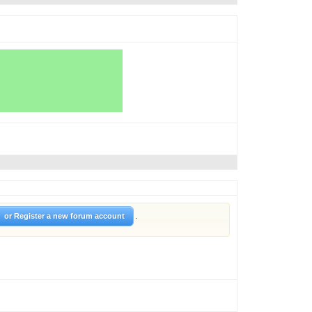
.
or Register a new forum account