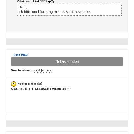
Zitat von: Link1982
Hallo,
ich bitte um Löschung meines Accounts danke.
Link1982
Netzis senden
Geschrieben :
vor 4 Jahren
Keiner mehr da?
MÖCHTE BITTE GELÖSCHT WERDEN ! ! !