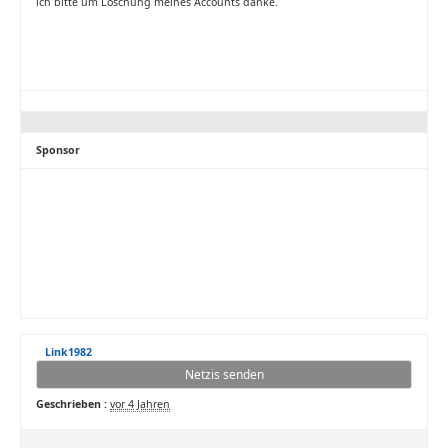
ich bitte um Löschung meines Accounts danke.
Sponsor
Link1982
Netzis senden
Geschrieben :
vor 4 Jahren