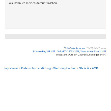
Wie kann ich meinen Account löschen.
Volle Seite Ansehen
|
Yaf Mobile Theme
Powered by YAF.NET
|
YAF.NET © 2003-2026, Yet Another Forum.NET
Diese Seite wurde in 0.139 Sekunden generiert.
Impressum
•
Datenschutzerklärung
•
Werbung buchen
•
Statistik
•
AGB