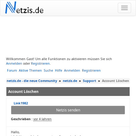
N
etzis.de
Willkommen Gast! Um alle Funktionen zu aktivieren müssen Sie sich
Anmelden
oder
Registrieren
.
Forum
Aktive Themen
Suche
Hilfe
Anmelden
Registrieren
netzis.de - die neue Community
»
netzis.de
»
Support
»
Account Löschen
Account Löschen
Link1982
Netzis senden
Geschrieben :
vor 4 Jahren
Hallo,