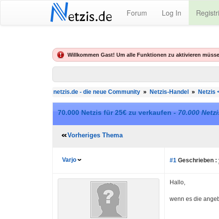
N
Forum
Log In
Registr
etzis.de
Willkommen Gast! Um alle Funktionen zu aktivieren müsse
netzis.de - die neue Community
»
Netzis-Handel
»
Netzis 
70.000 Netzis für 25€ zu verkaufen -
70.000 Netzi
Vorheriges Thema
Varjo
#1
Geschrieben :
Hallo,
wenn es die angeb