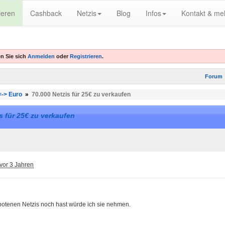
ieren
Cashback
Netzis
Blog
Infos
Kontakt & me
n Sie sich
Anmelden
oder
Registrieren
.
Forum
<-> Euro
»
70.000 Netzis für 25€ zu verkaufen
s für 25€ zu verkaufen
vor 3 Jahren
otenen Netzis noch hast würde ich sie nehmen.