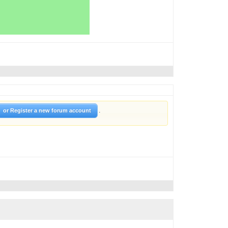
.
or Register a new forum account