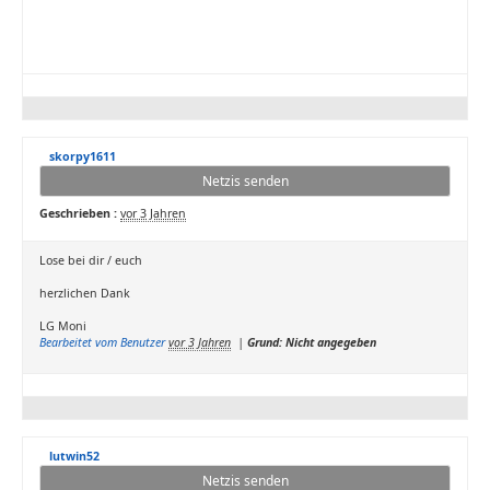
skorpy1611
Netzis senden
Geschrieben :
vor 3 Jahren
Lose bei dir / euch
herzlichen Dank
LG Moni
Bearbeitet vom Benutzer
vor 3 Jahren
|
Grund: Nicht angegeben
lutwin52
Netzis senden