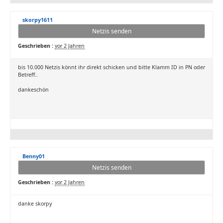
skorpy1611
Netzis senden
Geschrieben :
vor 2 Jahren
bis 10.000 Netzis könnt ihr direkt schicken und bitte Klamm ID in PN oder
Betreff..
dankeschön
Benny01
Netzis senden
Geschrieben :
vor 2 Jahren
danke skorpy