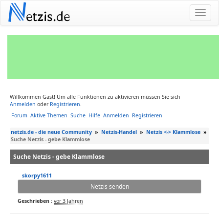
N
etzis.de
Willkommen Gast! Um alle Funktionen zu aktivieren müssen Sie sich
Anmelden
oder
Registrieren
.
Forum
Aktive Themen
Suche
Hilfe
Anmelden
Registrieren
netzis.de - die neue Community
»
Netzis-Handel
»
Netzis <-> Klammlose
»
Suche Netzis - gebe Klammlose
Suche Netzis - gebe Klammlose
skorpy1611
Netzis senden
Geschrieben :
vor 3 Jahren