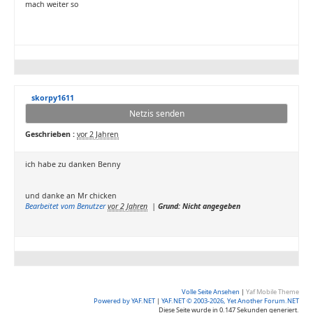
mach weiter so
skorpy1611
Netzis senden
Geschrieben :
vor 2 Jahren
ich habe zu danken Benny
und danke an Mr chicken
Bearbeitet vom Benutzer
vor 2 Jahren
|
Grund: Nicht angegeben
Volle Seite Ansehen
|
Yaf Mobile Theme
Powered by YAF.NET
|
YAF.NET © 2003-2026, Yet Another Forum.NET
Diese Seite wurde in 0.147 Sekunden generiert.