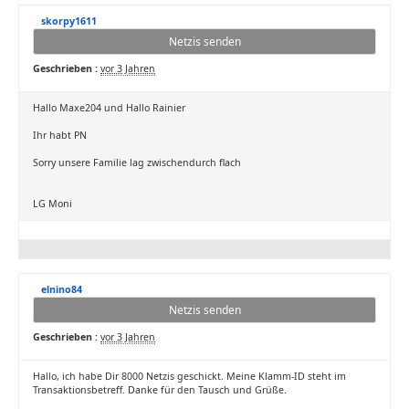
skorpy1611
Netzis senden
Geschrieben :
vor 3 Jahren
Hallo Maxe204 und Hallo Rainier
Ihr habt PN
Sorry unsere Familie lag zwischendurch flach
LG Moni
elnino84
Netzis senden
Geschrieben :
vor 3 Jahren
Hallo, ich habe Dir 8000 Netzis geschickt. Meine Klamm-ID steht im
Transaktionsbetreff. Danke für den Tausch und Grüße.