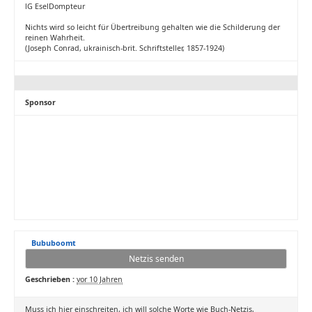
lG EselDompteur
Nichts wird so leicht für Übertreibung gehalten wie die Schilderung der
reinen Wahrheit.
(Joseph Conrad, ukrainisch-brit. Schriftsteller, 1857-1924)
Sponsor
Bububoomt
Netzis senden
Geschrieben :
vor 10 Jahren
Muss ich hier einschreiten, ich will solche Worte wie Buch-Netzis,