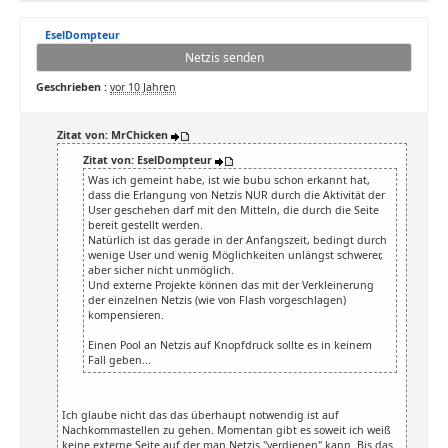
EselDompteur
Netzis senden
Geschrieben :
vor 10 Jahren
Zitat von: MrChicken
Zitat von: EselDompteur
Was ich gemeint habe, ist wie bubu schon erkannt hat,
dass die Erlangung von Netzis NUR durch die Aktivität der
User geschehen darf mit den Mitteln, die durch die Seite
bereit gestellt werden.
Natürlich ist das gerade in der Anfangszeit, bedingt durch
wenige User und wenig Möglichkeiten unlängst schwerer,
aber sicher nicht unmöglich.
Und externe Projekte können das mit der Verkleinerung
der einzelnen Netzis (wie von Flash vorgeschlagen)
kompensieren.
Einen Pool an Netzis auf Knopfdruck sollte es in keinem
Fall geben...
Ich glaube nicht das das überhaupt notwendig ist auf
Nachkommastellen zu gehen. Momentan gibt es soweit ich weiß
keine externe Seite auf der man Netzis "verdienen" kann. Bis das