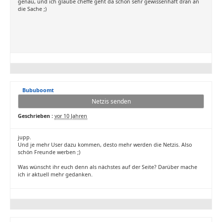
genau, und ich glaube cheffe geht da schon sehr gewissenhaft dran an
die Sache ;)
Bububoomt
Netzis senden
Geschrieben :
vor 10 Jahren
jupp.
Und je mehr User dazu kommen, desto mehr werden die Netzis. Also
schön Freunde werben ;)
Was wünscht ihr euch denn als nächstes auf der Seite? Darüber mache
ich ir aktuell mehr gedanken.