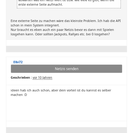
abwarten was ein Netzi Wert ist bzw. wie viele es gibt, wenn die
erste externe Seite aufmacht.
Eine externe Seite zu machen wäre das kleinste Problem. Ich hab die API
schon in mein System integriert.
Nur braucht es eben auch ein paar Netzis bevor es dann mit Spielen
losgehen kann. Oder sollten Jackpots, Rallyes etc. bei 0 losgehen?
Elbi72
Netzis senden
Geschrieben :
vor 10 Jahren
ideen hab ich auch schon, aber dein vorteil ist du kannst es selber
machen :D