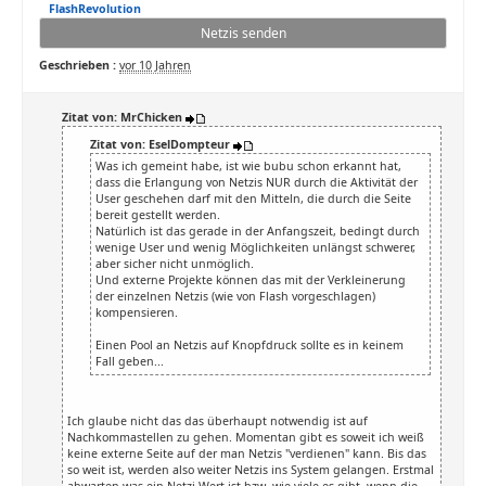
FlashRevolution
Netzis senden
Geschrieben :
vor 10 Jahren
Zitat von: MrChicken
Zitat von: EselDompteur
Was ich gemeint habe, ist wie bubu schon erkannt hat,
dass die Erlangung von Netzis NUR durch die Aktivität der
User geschehen darf mit den Mitteln, die durch die Seite
bereit gestellt werden.
Natürlich ist das gerade in der Anfangszeit, bedingt durch
wenige User und wenig Möglichkeiten unlängst schwerer,
aber sicher nicht unmöglich.
Und externe Projekte können das mit der Verkleinerung
der einzelnen Netzis (wie von Flash vorgeschlagen)
kompensieren.
Einen Pool an Netzis auf Knopfdruck sollte es in keinem
Fall geben...
Ich glaube nicht das das überhaupt notwendig ist auf
Nachkommastellen zu gehen. Momentan gibt es soweit ich weiß
keine externe Seite auf der man Netzis "verdienen" kann. Bis das
so weit ist, werden also weiter Netzis ins System gelangen. Erstmal