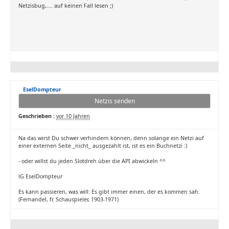
Netzisbug,.... auf keinen Fall lesen ;)
EselDompteur
Netzis senden
Geschrieben :
vor 10 Jahren
Na das wirst Du schwer verhindern können, denn solange ein Netzi auf
einer externen Seite _nicht_ ausgezahlt ist, ist es ein Buchnetzi :)
- oder willst du jeden Slotdreh über die API abwickeln ^^
lG EselDompteur
Es kann passieren, was will: Es gibt immer einen, der es kommen sah.
(Fernandel, fr. Schauspieler, 1903-1971)