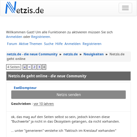
N
etzis.de
Willkommen Gast! Um alle Funktionen zu aktivieren müssen Sie sich
Anmelden
oder
Registrieren
.
Forum
Aktive Themen
Suche
Hilfe
Anmelden
Registrieren
netzis.de - die neue Community
»
netzis.de
»
Neuigkeiten
»
Netzis.de
geht online
4 Seiten
«
<
2
3
4
Netzis.de geht online -
die neue Community
EselDompteur
Netzis senden
Geschrieben :
vor 10 Jahren
ok, das mag auf den Seiten selbst so sein, jedoch können diese
"Buchwerte" ja nicht in das Ökosystem gelangen, da nicht vorhanden.
... unter "generieren" verstehe ich "faktisch im Kreislauf vorhanden"