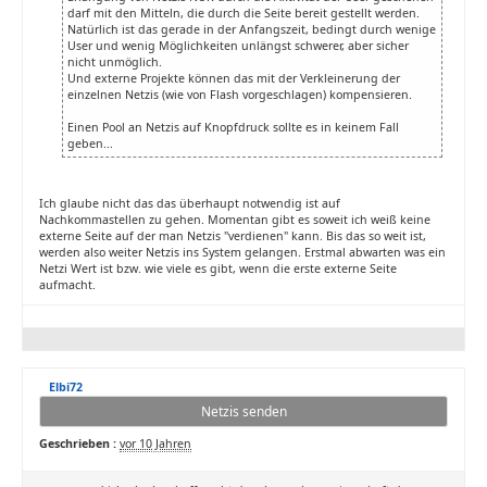
darf mit den Mitteln, die durch die Seite bereit gestellt werden.
Natürlich ist das gerade in der Anfangszeit, bedingt durch wenige
User und wenig Möglichkeiten unlängst schwerer, aber sicher
nicht unmöglich.
Und externe Projekte können das mit der Verkleinerung der
einzelnen Netzis (wie von Flash vorgeschlagen) kompensieren.
Einen Pool an Netzis auf Knopfdruck sollte es in keinem Fall
geben...
Ich glaube nicht das das überhaupt notwendig ist auf
Nachkommastellen zu gehen. Momentan gibt es soweit ich weiß keine
externe Seite auf der man Netzis "verdienen" kann. Bis das so weit ist,
werden also weiter Netzis ins System gelangen. Erstmal abwarten was ein
Netzi Wert ist bzw. wie viele es gibt, wenn die erste externe Seite
aufmacht.
Elbi72
Netzis senden
Geschrieben :
vor 10 Jahren