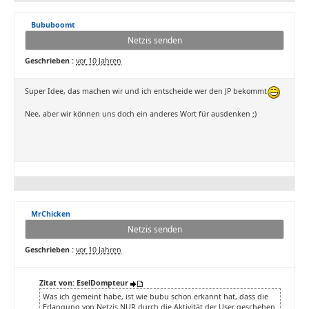
Bububoomt
Netzis senden
Geschrieben :
vor 10 Jahren
Super Idee, das machen wir und ich entscheide wer den JP bekommt
Nee, aber wir können uns doch ein anderes Wort für ausdenken ;)
MrChicken
Netzis senden
Geschrieben :
vor 10 Jahren
Zitat von: EselDompteur
Was ich gemeint habe, ist wie bubu schon erkannt hat, dass die
Erlangung von Netzis NUR durch die Aktivität der User geschehen