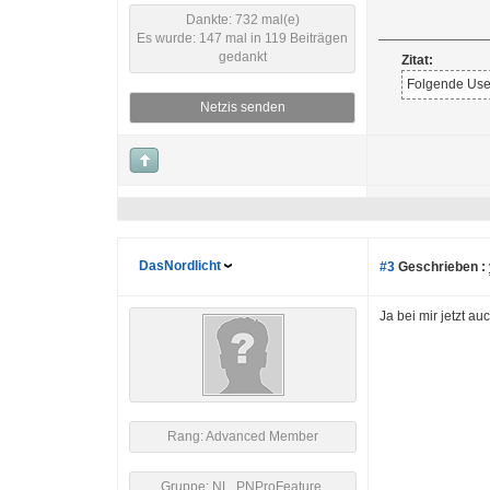
Dankte: 732 mal(e)
Es wurde: 147 mal in 119 Beiträgen
gedankt
Zitat:
Folgende User
Netzis senden
DasNordlicht
#3
Geschrieben :
Ja bei mir jetzt au
Rang: Advanced Member
Gruppe: NL, PNProFeature,