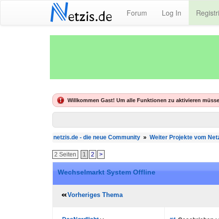
N
Forum
Log In
Registr
etzis.de
Willkommen Gast! Um alle Funktionen zu aktivieren müsse
netzis.de - die neue Community
»
Weiter Projekte vom Net
2 Seiten
1
2
>
Wechselmarkt System Offline
Vorheriges Thema