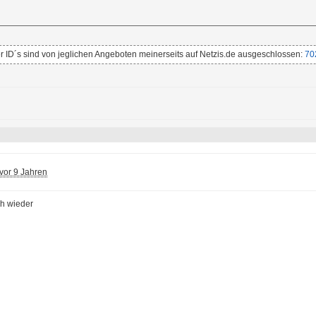
 ID´s sind von jeglichen Angeboten meinerseits auf Netzis.de ausgeschlossen:
70
vor 9 Jahren
ch wieder