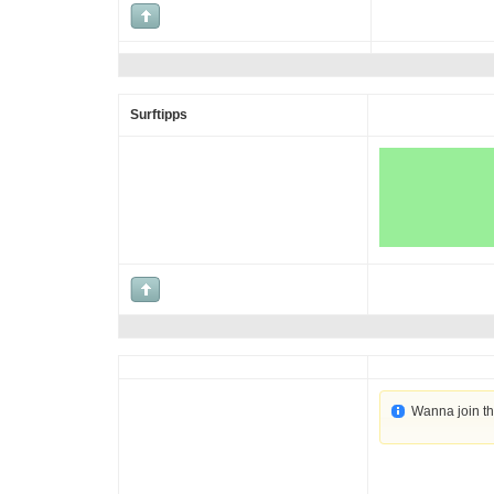
Surftipps
Wanna join t