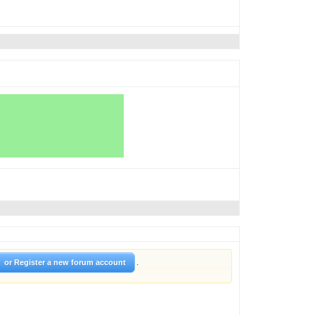
.
or Register a new forum account