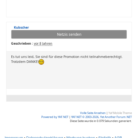
Kubscher
Netzis senden
Geschrieben :
vor 8 Jahren
Es tut uns leid, Sie sind für diese Promotion nicht teilnahmeberechtigt.
Trotzdem DANKE!
Volle Seite Ansehen
|
Yaf Mobile Theme
Powered by YAF.NET
|
YAF.NET © 2003-2026, Yet Another Forum.NET
Diese Seite wurde in 0.079 Sekunden generiert.
Impressum
•
Datenschutzerklärung
•
Werbung buchen
•
Statistik
•
AGB