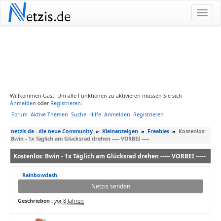
N
etzis.de
Willkommen Gast! Um alle Funktionen zu aktivieren müssen Sie sich
Anmelden
oder
Registrieren
.
Forum
Aktive Themen
Suche
Hilfe
Anmelden
Registrieren
netzis.de - die neue Community
»
Kleinanzeigen
»
Freebies
»
Kostenlos:
Bwin - 1x Täglich am Glücksrad drehen ----- VORBEI -----
Kostenlos: Bwin - 1x Täglich am Glücksrad drehen ----- VORBEI -----
Rainbowdash
Netzis senden
Geschrieben :
vor 8 Jahren