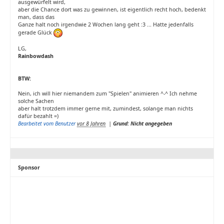
ausgewürfelt wird,
aber die Chance dort was zu gewinnen, ist eigentlich recht hoch, bedenkt
man, dass das
Ganze halt noch irgendwie 2 Wochen lang geht :3 ... Hatte jedenfalls
gerade Glück
LG,
Rainbowdash
BTW:
Nein, ich will hier niemandem zum "Spielen" animieren ^-^ Ich nehme
solche Sachen
aber halt trotzdem immer gerne mit, zumindest, solange man nichts
dafür bezahlt =)
Bearbeitet vom Benutzer
vor 8 Jahren
|
Grund: Nicht angegeben
Sponsor