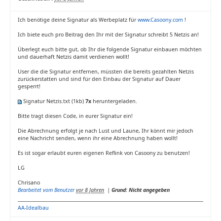
Ich benötige deine Signatur als Werbeplatz für
www.Casoony.com
!
Ich biete euch pro Beitrag den Ihr mit der Signatur schreibt 5 Netzis an!
Überlegt euch bitte gut, ob Ihr die folgende Signatur einbauen möchten
und dauerhaft Netzis damit verdienen wollt!
User die die Signatur entfernen, müssten die bereits gezahlten Netzis
zurückerstatten und sind für den Einbau der Signatur auf Dauer
gesperrt!
Signatur Netzis.txt
(1kb)
7x
heruntergeladen.
Bitte tragt diesen Code, in eurer Signatur ein!
Die Abrechnung erfolgt je nach Lust und Laune, Ihr könnt mir jedoch
eine Nachricht senden, wenn ihr eine Abrechnung haben wollt!
Es ist sogar erlaubt euren eigenen Reflink von Casoony zu benutzen!
LG
Chrisano
Bearbeitet vom Benutzer
vor 8 Jahren
|
Grund: Nicht angegeben
AA-Idealbau