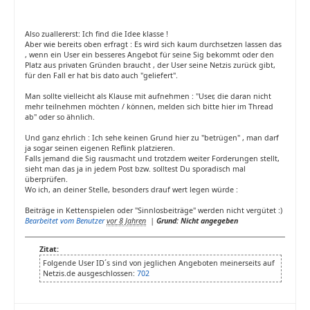
Also zuallererst: Ich find die Idee klasse !
Aber wie bereits oben erfragt : Es wird sich kaum durchsetzen lassen das
, wenn ein User ein besseres Angebot für seine Sig bekommt oder den
Platz aus privaten Gründen braucht , der User seine Netzis zurück gibt,
für den Fall er hat bis dato auch "geliefert".
Man sollte vielleicht als Klause mit aufnehmen : "User, die daran nicht
mehr teilnehmen möchten / können, melden sich bitte hier im Thread
ab" oder so ähnlich.
Und ganz ehrlich : Ich sehe keinen Grund hier zu "betrügen" , man darf
ja sogar seinen eigenen Reflink platzieren.
Falls jemand die Sig rausmacht und trotzdem weiter Forderungen stellt,
sieht man das ja in jedem Post bzw. solltest Du sporadisch mal
überprüfen.
Wo ich, an deiner Stelle, besonders drauf wert legen würde :
Beiträge in Kettenspielen oder "Sinnlosbeiträge" werden nicht vergütet :)
Bearbeitet vom Benutzer
vor 8 Jahren
|
Grund: Nicht angegeben
Zitat:
Folgende User ID´s sind von jeglichen Angeboten meinerseits auf
Netzis.de ausgeschlossen:
702