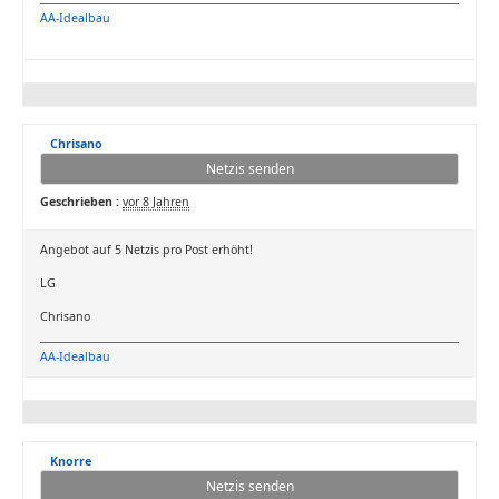
AA-Idealbau
Chrisano
Netzis senden
Geschrieben :
vor 8 Jahren
Angebot auf 5 Netzis pro Post erhöht!
LG
Chrisano
AA-Idealbau
Knorre
Netzis senden