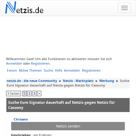
N
etzis.de
Willkommen Gast! Um alle Funktionen zu aktivieren müssen Sie sich
Anmelden
oder
Registrieren
.
Forum
Aktive Themen
Suche
Hilfe
Anmelden
Registrieren
netzis.de - die neue Community
»
Netzis - Marktplatz
»
Werbung
»
Suche
Eure Signatur dauerhaft auf Netzis gegen Netzis für Casoony
3 Seiten
1
2
3
>
Suche Eure Signatur dauerhaft auf Netzis gegen Netzis für
Casoony
Chrisano
Netzis senden
Geschrieben :
vor 8 Jahren