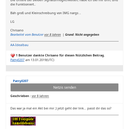
Die Untere der beiden Signaturmöglichkeiten, habe ich bei mir drin, und
die Funktioniert..
Bäh groß und Kleinschreibung von IMG nargs ..
LG
Chrisano
Bearbeitet vom Benutzer
vor 8 Jahren
|
Grund: Nicht angegeben
AA-Idealbau
1 Benutzer dankte Chrisano für diesen Nützlichen Beitrag.
Patty0207
am 13.01.2019(UTC)
Patty0207
Netzis senden
Geschrieben :
vor 8 Jahren
Das war ja mal ein Akt bei mir ;) jetzt geht der link... passt dir das so?