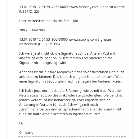
13.01.2019 12:51:29 -2135,00000 www.casoony.com Signatur Knorre
(USERID: 22)
User NetterStern hat da die Zahl: 180
180 x 5 sind 900
13.01.2019 12:54:53 -900,00000 www.casoony.com Signatur
Netterstern (USERID: 396)
Ich weiß jetzt nicht ob die Signatur auch bei Älteren Post mit
angezeigt wird, oder ob in Bestimmten ForenBereichen die
Signatur nicht angezeigt wird.
Aber das ist die einzige Möglichkeit das so abzurechnen und euch
anbieten zu können. Das ist auch umgerechnet der aktuelle Wert
einer Signatur in Seoportalen nach Beiträgen bei Anderen Foren.
Ich habe jetzt noch nicht die Erfahrung, wie es mit dem Wert der
Netzis ausschaut, ob das sinkt oder steigt oder gleichbleibend ist,
jedoch werdet Ihr nie benachteiligt, eher ergeben sich bei
Änderungen Vorteile für euch. Ich will ja mit euch
zusammenarbeiten und entsprechend fair behandeln und nicht
für eure harte Arbeit bestrafen in irgendeiner Form.
LG
Chrisano