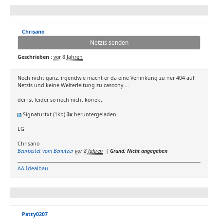
Chrisano
Netzis senden
Geschrieben :
vor 8 Jahren
Noch nicht ganz, irgendwie macht er da eine Verlinkung zu ner 404 auf
Netzis und keine Weiterleitung zu casoony ...
der ist leider so noch nicht korrekt.
Signatur.txt
(1kb)
3x
heruntergeladen.
LG
Chrisano
Bearbeitet vom Benutzer
vor 8 Jahren
|
Grund: Nicht angegeben
AA-Idealbau
Patty0207