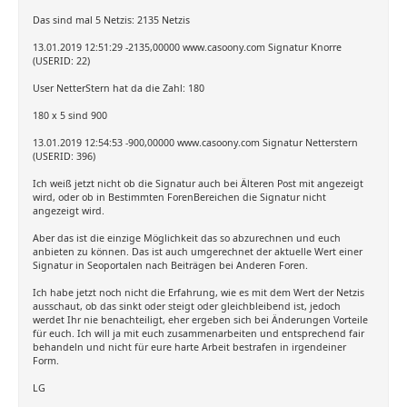
Das sind mal 5 Netzis: 2135 Netzis
13.01.2019 12:51:29 -2135,00000 www.casoony.com Signatur Knorre
(USERID: 22)
User NetterStern hat da die Zahl: 180
180 x 5 sind 900
13.01.2019 12:54:53 -900,00000 www.casoony.com Signatur Netterstern
(USERID: 396)
Ich weiß jetzt nicht ob die Signatur auch bei Älteren Post mit angezeigt
wird, oder ob in Bestimmten ForenBereichen die Signatur nicht
angezeigt wird.
Aber das ist die einzige Möglichkeit das so abzurechnen und euch
anbieten zu können. Das ist auch umgerechnet der aktuelle Wert einer
Signatur in Seoportalen nach Beiträgen bei Anderen Foren.
Ich habe jetzt noch nicht die Erfahrung, wie es mit dem Wert der Netzis
ausschaut, ob das sinkt oder steigt oder gleichbleibend ist, jedoch
werdet Ihr nie benachteiligt, eher ergeben sich bei Änderungen Vorteile
für euch. Ich will ja mit euch zusammenarbeiten und entsprechend fair
behandeln und nicht für eure harte Arbeit bestrafen in irgendeiner
Form.
LG