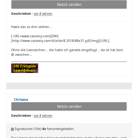
Netzis senden
Geschrieben :
vor 8 Jahren
Habe das so drin stehen...
[ URL=www.casoony.com][IMG
]http://www.casoony.com/d/a/de/8.2018/88x31.gif[/img][/URL]
Ohne die Leerzeichen... die habe ich gerade eingefügt... da ist hat kein
@ zwischen...
Chrisano
Netzis senden
Geschrieben :
vor 8 Jahren
Signatur.txt
(1kb)
4x
heruntergeladen.