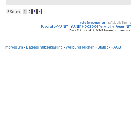
3 Seiten
1
2
3
>
Volle Seite Ansehen
|
Yaf Mobile Theme
Powered by YAF.NET
|
YAF.NET © 2003-2026, Yet Another Forum.NET
Diese Seite wurde in 0.347 Sekunden generiert.
Impressum
•
Datenschutzerklärung
•
Werbung buchen
•
Statistik
•
AGB