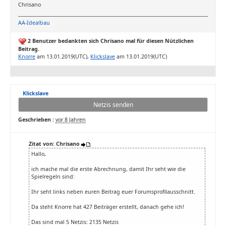
Chrisano
AA-Idealbau
2 Benutzer bedankten sich Chrisano mal für diesen Nützlichen
Beitrag.
Knorre
am 13.01.2019(UTC),
Klickslave
am 13.01.2019(UTC)
Klickslave
Netzis senden
Geschrieben :
vor 8 Jahren
Zitat von: Chrisano
Hallo,
ich mache mal die erste Abrechnung, damit Ihr seht wie die
Spielregeln sind:
Ihr seht links neben euren Beitrag euer Forumsprofilausschnitt.
Da steht Knorre hat 427 Beiträger erstellt, danach gehe ich!
Das sind mal 5 Netzis: 2135 Netzis