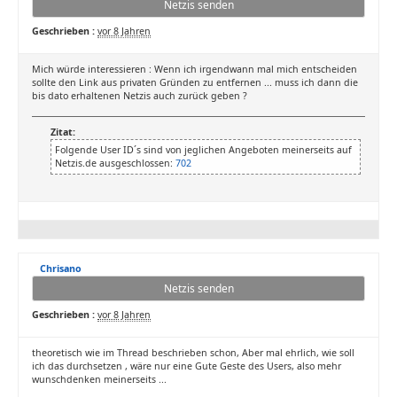
Netzis senden
Geschrieben :
vor 8 Jahren
Mich würde interessieren : Wenn ich irgendwann mal mich entscheiden
sollte den Link aus privaten Gründen zu entfernen ... muss ich dann die
bis dato erhaltenen Netzis auch zurück geben ?
Zitat:
Folgende User ID´s sind von jeglichen Angeboten meinerseits auf
Netzis.de ausgeschlossen:
702
Chrisano
Netzis senden
Geschrieben :
vor 8 Jahren
theoretisch wie im Thread beschrieben schon, Aber mal ehrlich, wie soll
ich das durchsetzen , wäre nur eine Gute Geste des Users, also mehr
wunschdenken meinerseits ...