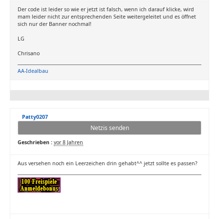
Der code ist leider so wie er jetzt ist falsch, wenn ich darauf klicke, wird
mam leider nicht zur entsprechenden Seite weitergeleitet und es öffnet
sich nur der Banner nochmal!
LG
Chrisano
AA-Idealbau
Patty0207
Netzis senden
Geschrieben :
vor 8 Jahren
Aus versehen noch ein Leerzeichen drin gehabt^^ jetzt sollte es passen?