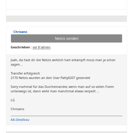
Chrisano
Netzis senden
Geschrieben :
vor 8 Jahren
Joah, da hast dir die Netzis wirklich hart erkämpft muss man ja schon
sagen...
Transfer erfolgreich
2170 Netzis wurden an den User Patty0207 gesendet
Sorry nochmal für das Durcheinander, wenn man auf so vielen Foren
unterwegs ist, dann wirkt man manchmal etwas verpeilt ...
LG
Chrisano
AA-Idealbau