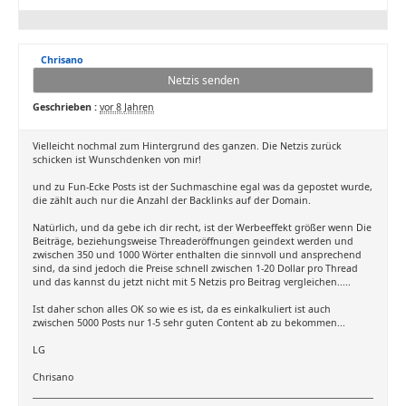
Chrisano
Netzis senden
Geschrieben :
vor 8 Jahren
Vielleicht nochmal zum Hintergrund des ganzen. Die Netzis zurück
schicken ist Wunschdenken von mir!
und zu Fun-Ecke Posts ist der Suchmaschine egal was da gepostet wurde,
die zählt auch nur die Anzahl der Backlinks auf der Domain.
Natürlich, und da gebe ich dir recht, ist der Werbeeffekt größer wenn Die
Beiträge, beziehungsweise Threaderöffnungen geindext werden und
zwischen 350 und 1000 Wörter enthalten die sinnvoll und ansprechend
sind, da sind jedoch die Preise schnell zwischen 1-20 Dollar pro Thread
und das kannst du jetzt nicht mit 5 Netzis pro Beitrag vergleichen.....
Ist daher schon alles OK so wie es ist, da es einkalkuliert ist auch
zwischen 5000 Posts nur 1-5 sehr guten Content ab zu bekommen...
LG
Chrisano