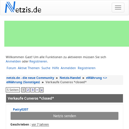
N
etzis.de
Willkommen Gast! Um alle Funktionen zu aktivieren müssen Sie sich
Anmelden
oder
Registrieren
.
Forum
Aktive Themen
Suche
Hilfe
Anmelden
Registrieren
netzis.de - die neue Community
»
Netzis-Handel
»
eWährung <->
eWährung (Sonstiges)
»
Verkaufe Cuneros *closed*
5 Seiten
1
2
3
>
»
Verkaufe Cuneros *closed*
Patty0207
Netzis senden
Geschrieben :
vor 7 Jahren