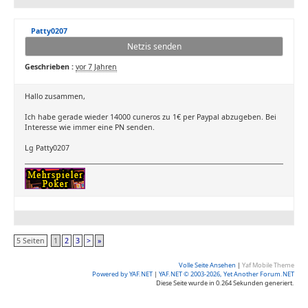
Patty0207
Netzis senden
Geschrieben :
vor 7 Jahren
Hallo zusammen,
Ich habe gerade wieder 14000 cuneros zu 1€ per Paypal abzugeben. Bei
Interesse wie immer eine PN senden.
Lg Patty0207
5 Seiten
1
2
3
>
»
Volle Seite Ansehen
|
Yaf Mobile Theme
Powered by YAF.NET
|
YAF.NET © 2003-2026, Yet Another Forum.NET
Diese Seite wurde in 0.264 Sekunden generiert.