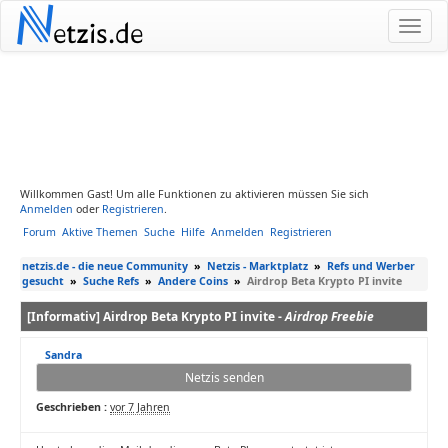
N
etzis.de
Willkommen Gast! Um alle Funktionen zu aktivieren müssen Sie sich
Anmelden
oder
Registrieren
.
Forum
Aktive Themen
Suche
Hilfe
Anmelden
Registrieren
netzis.de - die neue Community
»
Netzis - Marktplatz
»
Refs und Werber
gesucht
»
Suche Refs
»
Andere Coins
»
Airdrop Beta Krypto PI invite
[Informativ] Airdrop Beta Krypto PI invite -
Airdrop Freebie
Sandra
Netzis senden
Geschrieben :
vor 7 Jahren