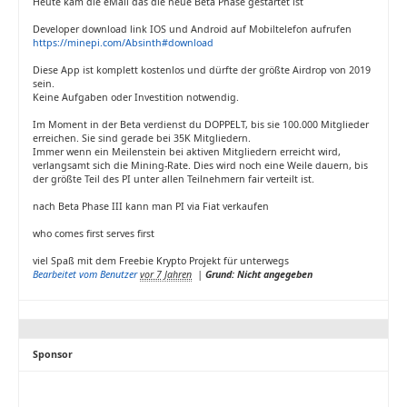
Heute kam die eMail das die neue Beta Phase gestartet ist
Developer download link IOS und Android auf Mobiltelefon aufrufen
https://minepi.com/Absinth#download
Diese App ist komplett kostenlos und dürfte der größte Airdrop von 2019
sein.​
Keine Aufgaben oder Investition notwendig.​
Im Moment in der Beta verdienst du DOPPELT, bis sie 100.000 Mitglieder
erreichen. Sie sind gerade bei 35K Mitgliedern.​​
Immer wenn ein Meilenstein bei aktiven Mitgliedern erreicht wird,
verlangsamt sich die Mining-Rate. Dies wird noch eine Weile dauern, bis
der größte Teil des PI unter allen Teilnehmern fair verteilt ist.​
nach Beta Phase III kann man PI via Fiat verkaufen
who comes first serves first​
viel Spaß mit dem Freebie Krypto Projekt für unterwegs
Bearbeitet vom Benutzer
vor 7 Jahren
|
Grund: Nicht angegeben
Sponsor