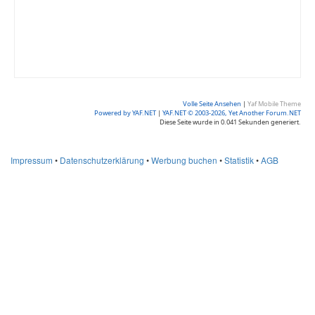
Volle Seite Ansehen
|
Yaf Mobile Theme
Powered by YAF.NET
|
YAF.NET © 2003-2026, Yet Another Forum.NET
Diese Seite wurde in 0.041 Sekunden generiert.
Impressum
•
Datenschutzerklärung
•
Werbung buchen
•
Statistik
•
AGB