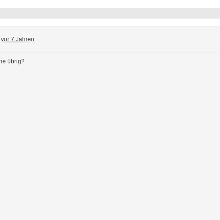
vor 7 Jahren
he übrig?