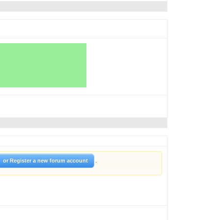
.
or Register a new forum account