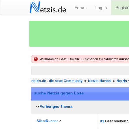
N
Forum
Log In
Registr
etzis.de
Willkommen Gast! Um alle Funktionen zu aktivieren müsse
netzis.de - die neue Community
»
Netzis-Handel
»
Netzis
suche Netzis gegen Lose
Vorheriges Thema
SilentRunner
#1
Geschrieben :