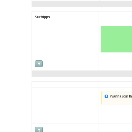
Surftipps
Wanna join t