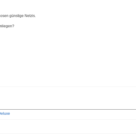
Losen günstige Netzis.
mliegen?
Deluxe