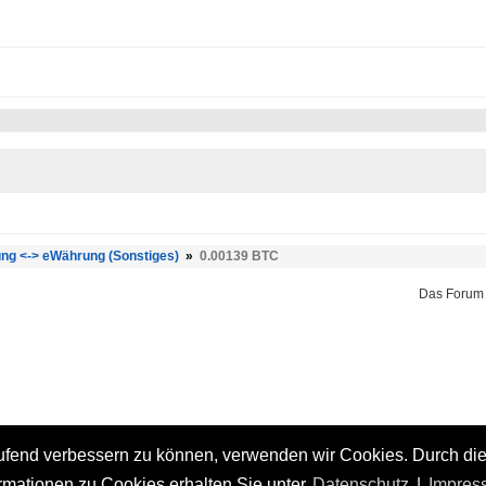
ng <-> eWährung (Sonstiges)
»
0.00139 BTC
Das Forum
laufend verbessern zu können, verwenden wir Cookies. Durch di
mationen zu Cookies erhalten Sie unter.
Datenschutz
|
Impres