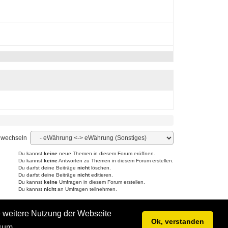
 wechseln
Du kannst
keine
neue Themen in diesem Forum eröffnen.
Du kannst
keine
Antworten zu Themen in diesem Forum erstellen.
Du darfst deine Beiträge
nicht
löschen.
Du darfst deine Beiträge
nicht
editieren.
Du kannst
keine
Umfragen in diesem Forum erstellen.
Du kannst
nicht
an Umfragen teilnehmen.
Powered by YAF.NET
|
YAF.NET © 2003-2026, Yet Another Forum.NET
Diese Seite wurde in 0.127 Sekunden generiert.
e weitere Nutzung der Webseite
Ok, verstanden
sum