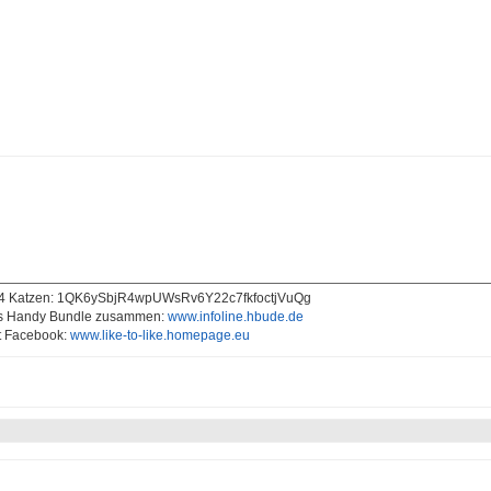
 4 Katzen: 1QK6ySbjR4wpUWsRv6Y22c7fkfoctjVuQg
nes Handy Bundle zusammen:
www.infoline.hbude.de
t Facebook:
www.like-to-like.homepage.eu