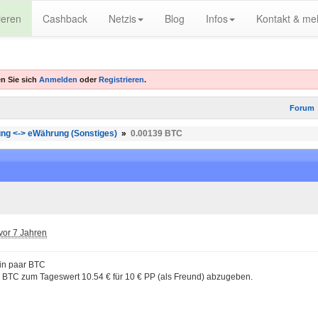
ieren
Cashback
Netzis
Blog
Infos
Kontakt & me
n Sie sich
Anmelden
oder
Registrieren
.
Forum
ng <-> eWährung (Sonstiges)
»
0.00139 BTC
vor 7 Jahren
in paar BTC
BTC zum Tageswert 10.54 € für 10 € PP (als Freund) abzugeben.