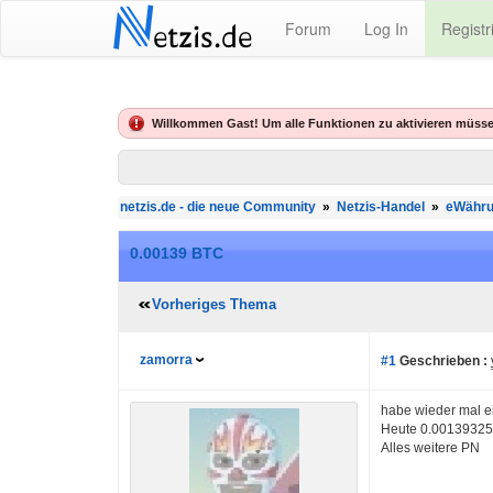
N
Forum
Log In
Registr
etzis.de
Willkommen Gast! Um alle Funktionen zu aktivieren müsse
netzis.de - die neue Community
»
Netzis-Handel
»
eWähru
0.00139 BTC
Vorheriges Thema
zamorra
#1
Geschrieben :
habe wieder mal e
Heute 0.00139325 
Alles weitere PN