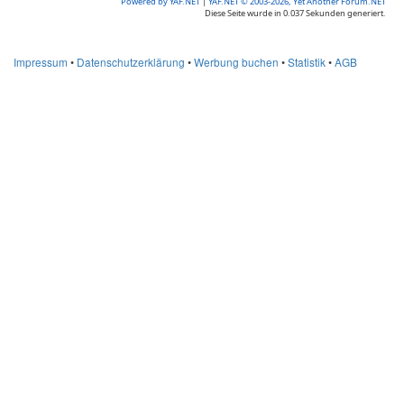
Powered by YAF.NET
|
YAF.NET © 2003-2026, Yet Another Forum.NET
Diese Seite wurde in 0.037 Sekunden generiert.
Impressum
•
Datenschutzerklärung
•
Werbung buchen
•
Statistik
•
AGB