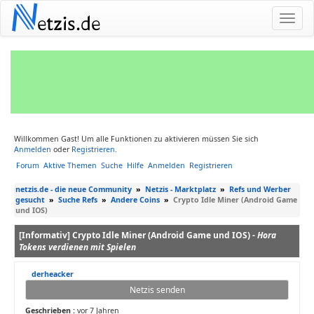
N
etzis.de
Willkommen Gast! Um alle Funktionen zu aktivieren müssen Sie sich
Anmelden
oder
Registrieren
.
Forum
Aktive Themen
Suche
Hilfe
Anmelden
Registrieren
netzis.de - die neue Community
»
Netzis - Marktplatz
»
Refs und Werber
gesucht
»
Suche Refs
»
Andere Coins
»
Crypto Idle Miner (Android Game
und IOS)
[Informativ] Crypto Idle Miner (Android Game und IOS) -
Hora
Tokens verdienen mit Spielen
derheacker
Netzis senden
Geschrieben :
vor 7 Jahren