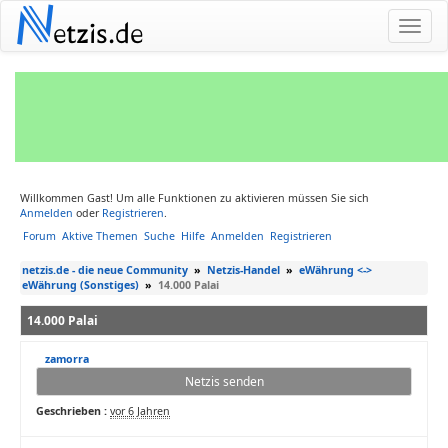
N
etzis.de
Willkommen Gast! Um alle Funktionen zu aktivieren müssen Sie sich
Anmelden
oder
Registrieren
.
Forum
Aktive Themen
Suche
Hilfe
Anmelden
Registrieren
netzis.de - die neue Community
»
Netzis-Handel
»
eWährung <->
eWährung (Sonstiges)
»
14.000 Palai
14.000 Palai
zamorra
Netzis senden
Geschrieben :
vor 6 Jahren