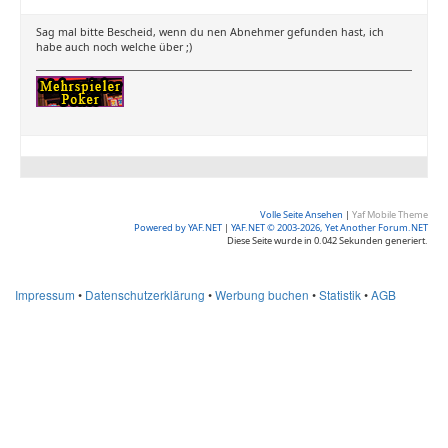
Sag mal bitte Bescheid, wenn du nen Abnehmer gefunden hast, ich
habe auch noch welche über ;)
Volle Seite Ansehen
|
Yaf Mobile Theme
Powered by YAF.NET
|
YAF.NET © 2003-2026, Yet Another Forum.NET
Diese Seite wurde in 0.042 Sekunden generiert.
Impressum
•
Datenschutzerklärung
•
Werbung buchen
•
Statistik
•
AGB