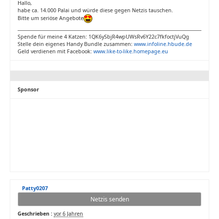
Hallo,
habe ca. 14.000 Palai und würde diese gegen Netzis tauschen.
Bitte um seriöse Angebote
Spende für meine 4 Katzen: 1QK6ySbjR4wpUWsRv6Y22c7fkfoctjVuQg
Stelle dein eigenes Handy Bundle zusammen:
www.infoline.hbude.de
Geld verdienen mit Facebook:
www.like-to-like.homepage.eu
Sponsor
Patty0207
Netzis senden
Geschrieben :
vor 6 Jahren