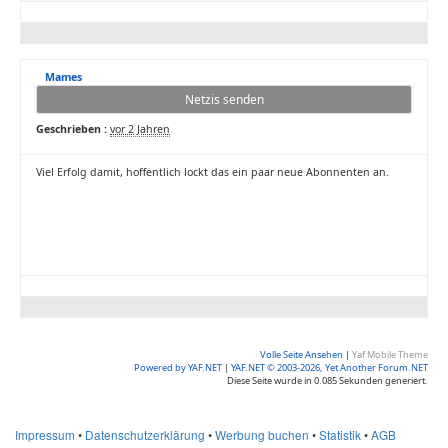
Mames
Netzis senden
Geschrieben :
vor 2 Jahren
Viel Erfolg damit, hoffentlich lockt das ein paar neue Abonnenten an.
Volle Seite Ansehen
|
Yaf Mobile Theme
Powered by YAF.NET
|
YAF.NET © 2003-2026, Yet Another Forum.NET
Diese Seite wurde in 0.085 Sekunden generiert.
Impressum
•
Datenschutzerklärung
•
Werbung buchen
•
Statistik
•
AGB