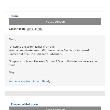
Tsumi
Netzis senden
Geschrieben :
vor 6 Jahren
Moin,
ich kenne die Seiten leider nicht alle.
Was genau müsste man dafür tun in deine Credits zu kommen?
Einfach auf den Link und dann Subscribe?
Ginge auch z.b. ein Pinterest Account? Oder soll da der normale Name
rein?
Mfg
Verdiene Kryptos mit dem Handy
Emmanuel Goldstein
Netzis senden