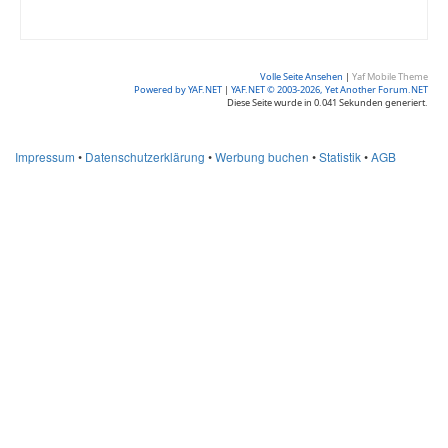
Volle Seite Ansehen
|
Yaf Mobile Theme
Powered by YAF.NET
|
YAF.NET © 2003-2026, Yet Another Forum.NET
Diese Seite wurde in 0.041 Sekunden generiert.
Impressum
•
Datenschutzerklärung
•
Werbung buchen
•
Statistik
•
AGB