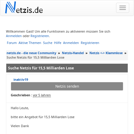
N
etzis.de
Willkommen Gast! Um alle Funktionen zu aktivieren müssen Sie sich
Anmelden
oder
Registrieren
.
Forum
Aktive Themen
Suche
Hilfe
Anmelden
Registrieren
netzis.de - die neue Community
»
Netzis-Handel
»
Netzis <-> Klammlose
»
Suche Netzis für 15,5 Milliarden Lose
Suche Netzis für 15,5 Milliarden Lose
inaktiv19
Netzis senden
Geschrieben :
vor 5 Jahren
Hallo Leute,
bitte ein Angebot für 15,5 Milliarden Lose
Vielen Dank