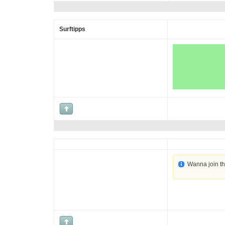
Surftipps
Wanna join t