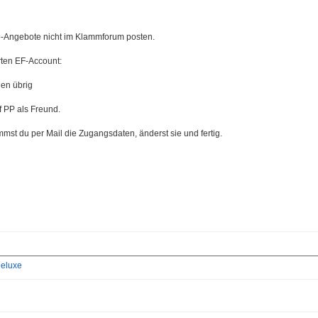
ro-Angebote nicht im Klammforum posten.
rten EF-Account:
en übrig
f PP als Freund.
mst du per Mail die Zugangsdaten, änderst sie und fertig.
eluxe