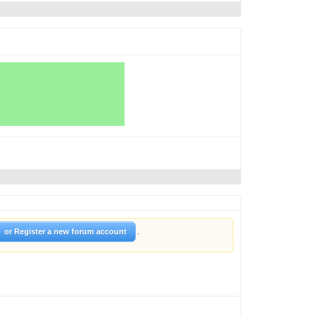
.
or Register a new forum account