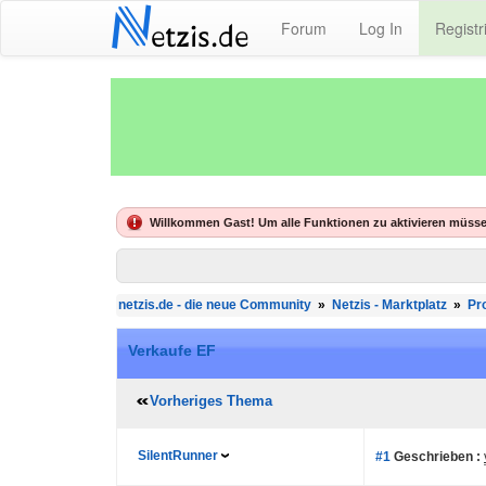
N
Forum
Log In
Registr
etzis.de
Willkommen Gast! Um alle Funktionen zu aktivieren müsse
netzis.de - die neue Community
»
Netzis - Marktplatz
»
Pr
Verkaufe EF
Vorheriges Thema
SilentRunner
#1
Geschrieben :