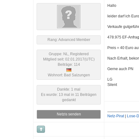
Hallo
leider darf ich Eu
Verkaufe gutgefüh
478.975 EF-Anfrag
Rang: Advanced Member
Preis = 40 Euro au
Gruppe: NL, Registered
Nach Erhalt, bekom
Mitglied seit: 02.01.2017(UTC)
Beiträge: 114
Gerne auch PN
Wohnort: Bad Salzungen
LG
Silent
Dankte: 1 mal
Es wurde: 13 mal in 11 Beiträgen
gedankt
Netzis senden
Netz-Pirat
|
Lose-D