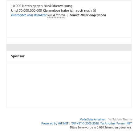
10.000 Netzis gegen Banküberweisung.
Und 70.000.000.000 Klammlose habe ich auch noch 😁
Bearbeitet vom Benutzer
vor 4 Jahren
|
Grund: Nicht angegeben
Sponsor
Volle Seite Ansehen
|
Yaf Mobile Theme
Powered by YAF.NET
|
YAF.NET © 2003-2026, Yet Another Forum.NET
Diese Seite wurde in 0.030 Sekunden generiert.