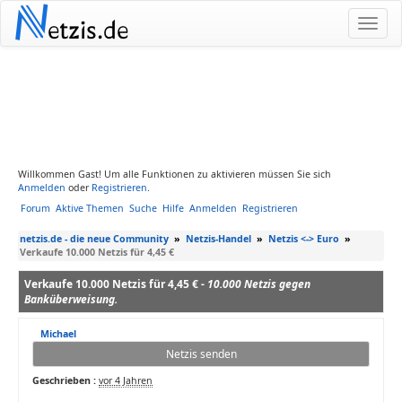
N
etzis.de
Willkommen Gast! Um alle Funktionen zu aktivieren müssen Sie sich
Anmelden
oder
Registrieren
.
Forum
Aktive Themen
Suche
Hilfe
Anmelden
Registrieren
netzis.de - die neue Community
»
Netzis-Handel
»
Netzis <-> Euro
»
Verkaufe 10.000 Netzis für 4,45 €
Verkaufe 10.000 Netzis für 4,45 € -
10.000 Netzis gegen
Banküberweisung.
Michael
Netzis senden
Geschrieben :
vor 4 Jahren