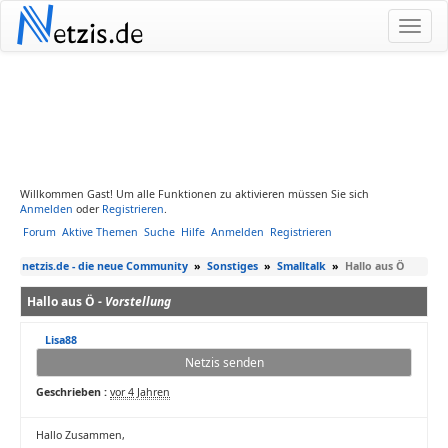
N
etzis.de
Willkommen Gast! Um alle Funktionen zu aktivieren müssen Sie sich
Anmelden
oder
Registrieren
.
Forum
Aktive Themen
Suche
Hilfe
Anmelden
Registrieren
netzis.de - die neue Community
»
Sonstiges
»
Smalltalk
»
Hallo aus Ö
Hallo aus Ö -
Vorstellung
Lisa88
Netzis senden
Geschrieben :
vor 4 Jahren
Hallo Zusammen,