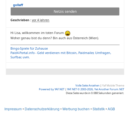
gollaff
Netzis senden
Geschrieben :
vor 4 Jahren
Hi Lisa, willkommen im toten Forum
Woher genau bist du denn? Bin auch aus Österreich (Wien).
Bingo-Spiele für Zuhause
Paid4-Portal.info - Geld verdienen mit Bitcoin, Paidmailer, Umfragen,
Surfbar, uvm.
Volle Seite Ansehen
|
Yaf Mobile Theme
Powered by YAF.NET
|
YAF.NET © 2003-2026, Yet Another Forum.NET
Diese Seite wurde in 0.088 Sekunden generiert.
Impressum
•
Datenschutzerklärung
•
Werbung buchen
•
Statistik
•
AGB