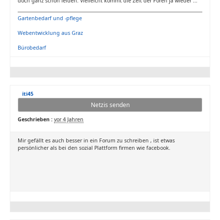
doch ganz schön leiden. Vielleicht kommt die Zeit der Foren ja wieder ...
Gartenbedarf und -pflege
Webentwicklung aus Graz
Bürobedarf
iti45
Netzis senden
Geschrieben :
vor 4 Jahren
Mir gefällt es auch besser in ein Forum zu schreiben , ist etwas
persönlicher als bei den sozial Plattform firmen wie facebook.