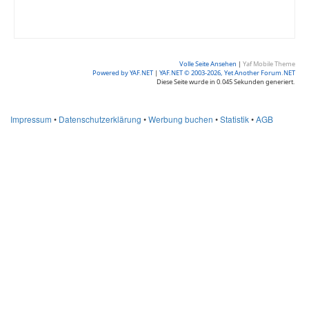
Volle Seite Ansehen
|
Yaf Mobile Theme
Powered by YAF.NET
|
YAF.NET © 2003-2026, Yet Another Forum.NET
Diese Seite wurde in 0.045 Sekunden generiert.
Impressum
•
Datenschutzerklärung
•
Werbung buchen
•
Statistik
•
AGB