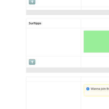
Surftipps
Wanna join t