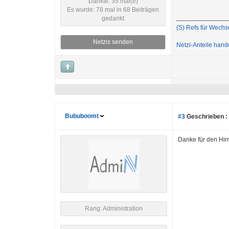
Dankte: 35 mal(e)
Es wurde: 78 mal in 68 Beiträgen
gedankt
(S) Refs für Wechs
Netzis senden
Netzi-Anteile hand
Bububoomt
#3
Geschrieben :
Danke für den Hinw
Rang: Administration