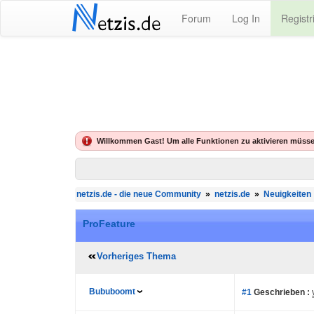
N
Forum
Log In
Registr
etzis.de
Willkommen Gast! Um alle Funktionen zu aktivieren müsse
netzis.de - die neue Community
»
netzis.de
»
Neuigkeiten
ProFeature
Vorheriges Thema
Bububoomt
#1
Geschrieben :