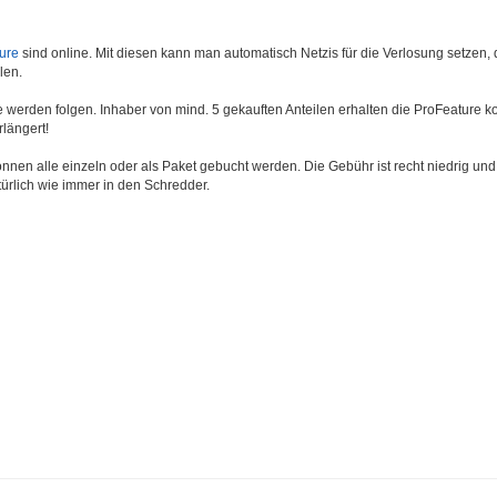
ure
sind online. Mit diesen kann man automatisch Netzis für die Verlosung setzen, 
len.
 werden folgen. Inhaber von mind. 5 gekauften Anteilen erhalten die ProFeature 
rlängert!
nnen alle einzeln oder als Paket gebucht werden. Die Gebühr ist recht niedrig un
ürlich wie immer in den Schredder.