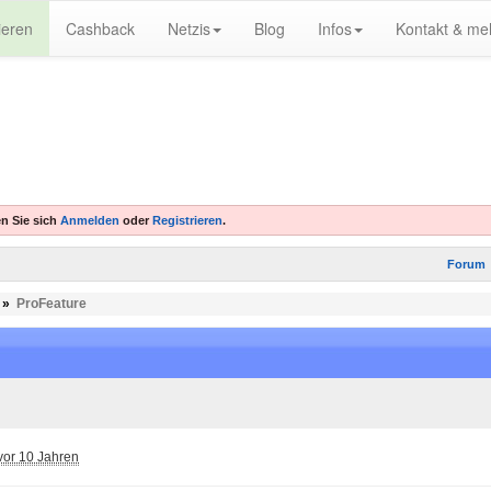
ieren
Cashback
Netzis
Blog
Infos
Kontakt & me
n Sie sich
Anmelden
oder
Registrieren
.
Forum
»
ProFeature
vor 10 Jahren