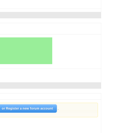
.
or Register a new forum account