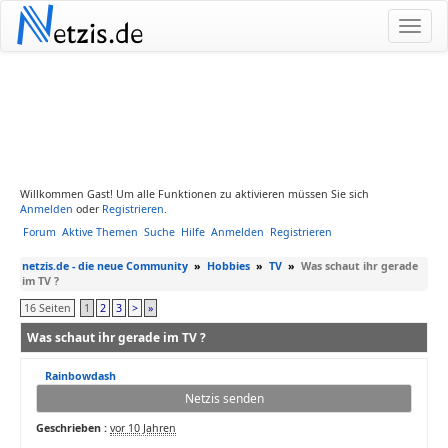
N
etzis.de
Willkommen Gast! Um alle Funktionen zu aktivieren müssen Sie sich
Anmelden
oder
Registrieren
.
Forum
Aktive Themen
Suche
Hilfe
Anmelden
Registrieren
netzis.de - die neue Community
»
Hobbies
»
TV
»
Was schaut ihr gerade
im TV ?
16 Seiten
1
2
3
>
»
Was schaut ihr gerade im TV ?
Rainbowdash
Netzis senden
Geschrieben :
vor 10 Jahren