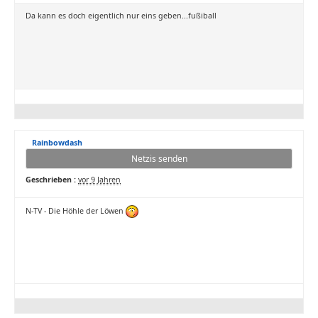
Da kann es doch eigentlich nur eins geben...fußiball
Rainbowdash
Netzis senden
Geschrieben :
vor 9 Jahren
N-TV - Die Höhle der Löwen