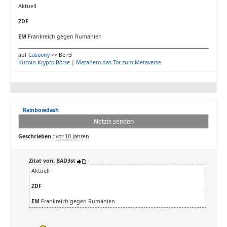
Aktuell
ZDF
EM
Frankreich gegen Rumänien
auf
Casoony
>> Ben3
Kucoin Krypto Börse
|
Metahero das Tor zum Metaverse
Rainbowdash
Netzis senden
Geschrieben :
vor 10 Jahren
Zitat von: BAD3st
Aktuell
ZDF
EM
Frankreich gegen Rumänien