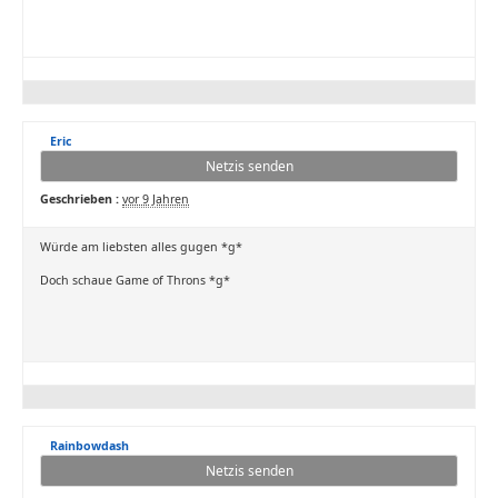
Eric
Netzis senden
Geschrieben :
vor 9 Jahren
Würde am liebsten alles gugen *g*
Doch schaue Game of Throns *g*
Rainbowdash
Netzis senden