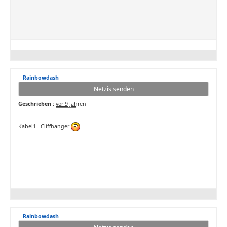
Rainbowdash
Netzis senden
Geschrieben :
vor 9 Jahren
Kabel1 - Cliffhanger
Rainbowdash