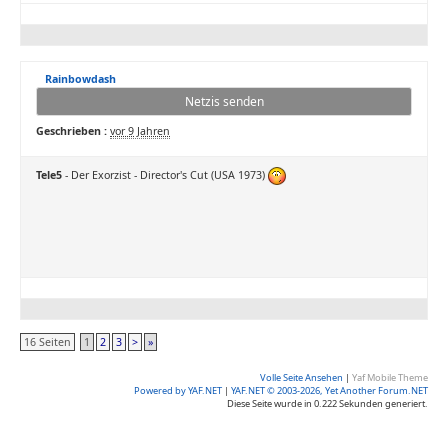
Rainbowdash
Netzis senden
Geschrieben :
vor 9 Jahren
Tele5
- Der Exorzist - Director's Cut (USA 1973)
16 Seiten
1
2
3
>
»
Volle Seite Ansehen
|
Yaf Mobile Theme
Powered by YAF.NET
|
YAF.NET © 2003-2026, Yet Another Forum.NET
Diese Seite wurde in 0.222 Sekunden generiert.