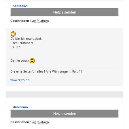
45215452
Netzis senden
Geschrieben :
vor 9 Jahren
Da bin ich mal dabei,
User : Number4
ID : 37
Danke vorab.
Die eine Seite für alles ! Alle Währungen ! Paid4 !
www.99rb.de
dirknemo
Netzis senden
Geschrieben :
vor 9 Jahren