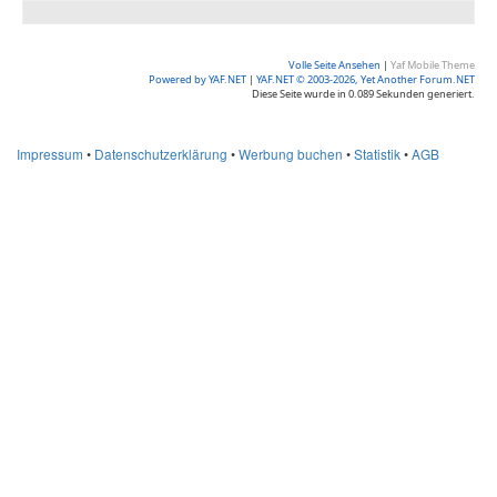
Volle Seite Ansehen
|
Yaf Mobile Theme
Powered by YAF.NET
|
YAF.NET © 2003-2026, Yet Another Forum.NET
Diese Seite wurde in 0.089 Sekunden generiert.
Impressum
•
Datenschutzerklärung
•
Werbung buchen
•
Statistik
•
AGB