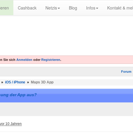
ieren
Cashback
Netzis
Blog
Infos
Kontakt & me
n Sie sich
Anmelden
oder
Registrieren
.
Forum
»
iOS / iPhone
»
Maps 3D App
nung der App aus?
vor 10 Jahren