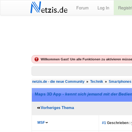
N
Forum
Log In
Registr
etzis.de
Willkommen Gast! Um alle Funktionen zu aktivieren müsse
netzis.de - die neue Community
»
Technik
»
Smartphones
Maps 3D App -
kennt sich jemand mit der Bedie
Vorheriges Thema
MSF
#1
Geschrieben :