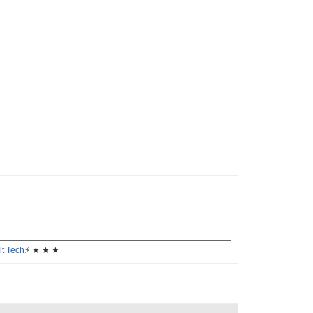
lt Tech
⚡ ★ ★ ★