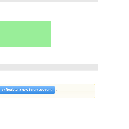
.
or Register a new forum account