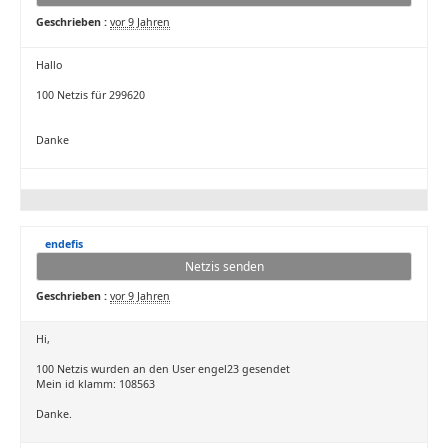
Geschrieben :
vor 9 Jahren
Hallo
100 Netzis für 299620
Danke
endefis
Netzis senden
Geschrieben :
vor 9 Jahren
Hi,
100 Netzis wurden an den User engel23 gesendet
Mein id klamm: 108563
Danke.