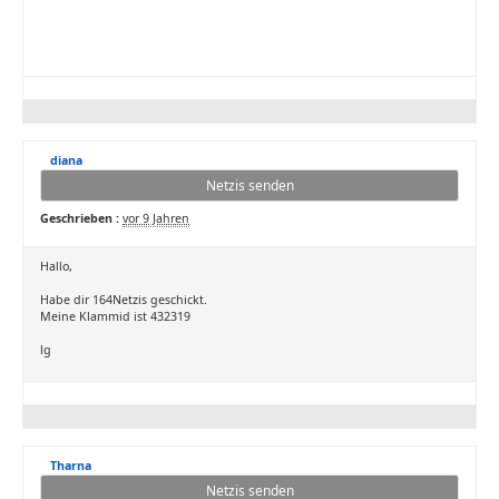
diana
Netzis senden
Geschrieben :
vor 9 Jahren
Hallo,
Habe dir 164Netzis geschickt.
Meine Klammid ist 432319
lg
Tharna
Netzis senden