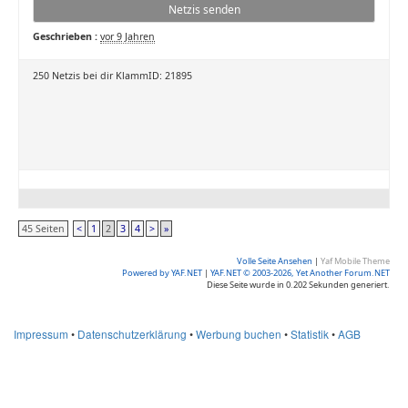
Netzis senden
Geschrieben :
vor 9 Jahren
250 Netzis bei dir KlammID: 21895
45 Seiten
<
1
2
3
4
>
»
Volle Seite Ansehen
|
Yaf Mobile Theme
Powered by YAF.NET
|
YAF.NET © 2003-2026, Yet Another Forum.NET
Diese Seite wurde in 0.202 Sekunden generiert.
Impressum
•
Datenschutzerklärung
•
Werbung buchen
•
Statistik
•
AGB