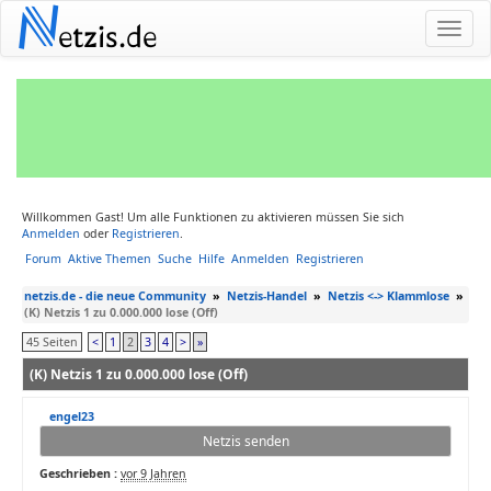
N
etzis.de
Willkommen Gast! Um alle Funktionen zu aktivieren müssen Sie sich
Anmelden
oder
Registrieren
.
Forum
Aktive Themen
Suche
Hilfe
Anmelden
Registrieren
netzis.de - die neue Community
»
Netzis-Handel
»
Netzis <-> Klammlose
»
(K) Netzis 1 zu 0.000.000 lose (Off)
45 Seiten
<
1
2
3
4
>
»
(K) Netzis 1 zu 0.000.000 lose (Off)
engel23
Netzis senden
Geschrieben :
vor 9 Jahren