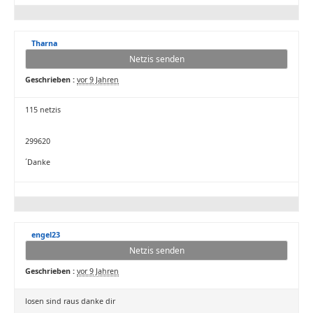
Tharna
Netzis senden
Geschrieben :
vor 9 Jahren
115 netzis
299620
´Danke
engel23
Netzis senden
Geschrieben :
vor 9 Jahren
losen sind raus danke dir