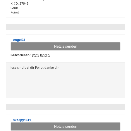
Kl-ID: 37949
Gruß
Poirot
engel23
Netzis senden
Geschrieben :
vor 9 Jahren
lose sind bei dir Poirot danke dir
skorpy1611
Netzis senden