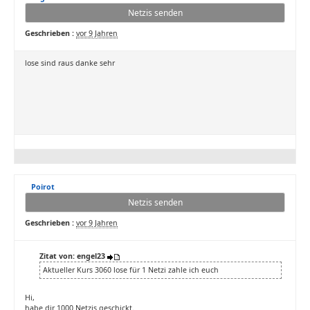
Netzis senden
Geschrieben :
vor 9 Jahren
lose sind raus danke sehr
Poirot
Netzis senden
Geschrieben :
vor 9 Jahren
Zitat von: engel23
Aktueller Kurs 3060 lose für 1 Netzi zahle ich euch
Hi,
habe dir 1000 Netzis geschickt.