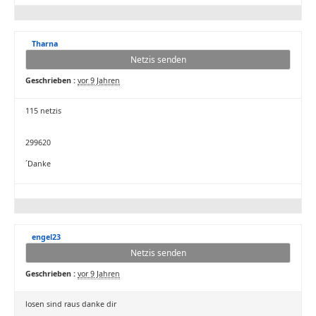
Tharna
Netzis senden
Geschrieben :
vor 9 Jahren
115 netzis
299620
´Danke
engel23
Netzis senden
Geschrieben :
vor 9 Jahren
losen sind raus danke dir