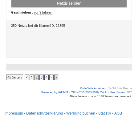
Netzis senden
Geschrieben :
vor 9 Jahren
250 Netzis bei dir KlammID: 21895
45 Seiten
<
1
2
3
4
>
»
Volle Seite Ansehen
|
Yaf Mobile Theme
Powered by YAF.NET
|
YAF.NET © 2003-2026, Yet Another Forum.NET
Diese Seite wurde in 0.180 Sekunden generiert.
Impressum
•
Datenschutzerklärung
•
Werbung buchen
•
Statistik
•
AGB