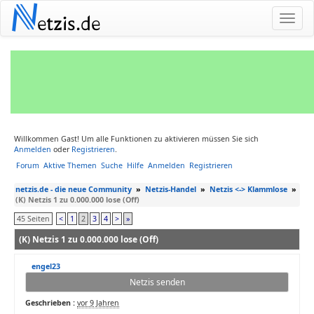
N
etzis.de
Willkommen Gast! Um alle Funktionen zu aktivieren müssen Sie sich
Anmelden
oder
Registrieren
.
Forum
Aktive Themen
Suche
Hilfe
Anmelden
Registrieren
netzis.de - die neue Community
»
Netzis-Handel
»
Netzis <-> Klammlose
»
(K) Netzis 1 zu 0.000.000 lose (Off)
45 Seiten
<
1
2
3
4
>
»
(K) Netzis 1 zu 0.000.000 lose (Off)
engel23
Netzis senden
Geschrieben :
vor 9 Jahren