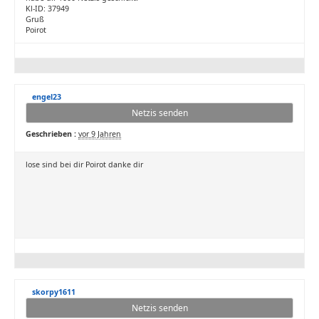
Kl-ID: 37949
Gruß
Poirot
engel23
Netzis senden
Geschrieben :
vor 9 Jahren
lose sind bei dir Poirot danke dir
skorpy1611
Netzis senden