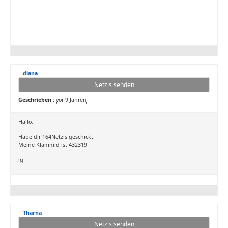
diana
Netzis senden
Geschrieben :
vor 9 Jahren
Hallo,
Habe dir 164Netzis geschickt.
Meine Klammid ist 432319
lg
Tharna
Netzis senden