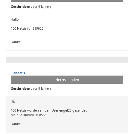
Geschrieben :
vor 9 Jahren
Hallo
100 Netzis für 299620
Danke
endefis
Netzis senden
Geschrieben :
vor 9 Jahren
Hi,
100 Netzis wurden an den User engel23 gesendet
Mein id klamm: 108563
Danke.