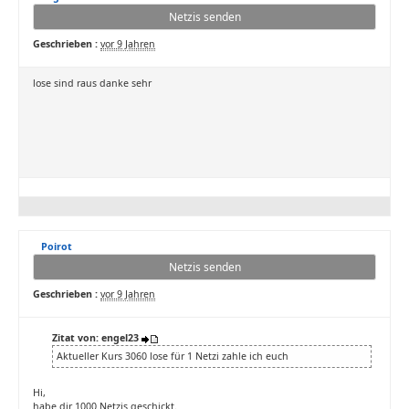
Netzis senden
Geschrieben :
vor 9 Jahren
lose sind raus danke sehr
Poirot
Netzis senden
Geschrieben :
vor 9 Jahren
Zitat von: engel23
Aktueller Kurs 3060 lose für 1 Netzi zahle ich euch
Hi,
habe dir 1000 Netzis geschickt.