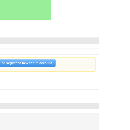
.
or Register a new forum account