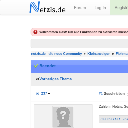
N
Forum
Log In
Registr
etzis.de
Willkommen Gast! Um alle Funktionen zu aktivieren müsse
netzis.de - die neue Community
»
Kleinanzeigen
»
Flohma
Beendet
Vorheriges Thema
jo_237
#1
Geschrieben :
Zahle in Netzis. Ge
Bearbeitet vo