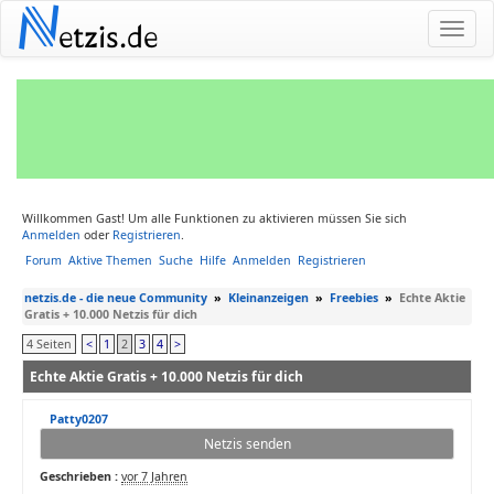
N
etzis.de
Willkommen Gast! Um alle Funktionen zu aktivieren müssen Sie sich
Anmelden
oder
Registrieren
.
Forum
Aktive Themen
Suche
Hilfe
Anmelden
Registrieren
netzis.de - die neue Community
»
Kleinanzeigen
»
Freebies
»
Echte Aktie
Gratis + 10.000 Netzis für dich
4 Seiten
<
1
2
3
4
>
Echte Aktie Gratis + 10.000 Netzis für dich
Patty0207
Netzis senden
Geschrieben :
vor 7 Jahren