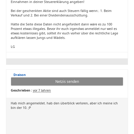
Einnahmen in deiner Steuererklärung angeben!
Bei der geschenkten Aktie sind auch Steuern fällig wenn:. 1. Beim
Verkauf und 2. Bei einer Dividendenausschüttung.
Hätte die Seite diese Daten nicht angefordert dann wäre es zu 100
Prozent etwas illegales. Bevor ihr euch irgendwo anmeldet nur weil es
etwas kostenloses gibt, solltet ihr euch vorher über die rechtliche Lage
aufklären lassen Jungs und Mädels.
LG
Draison
Netzis senden
Geschrieben :
vor 7 Jahren
Hab mich angemeldet. hab den überblick verloren, aber ich meine ich
bin der 10. ;P