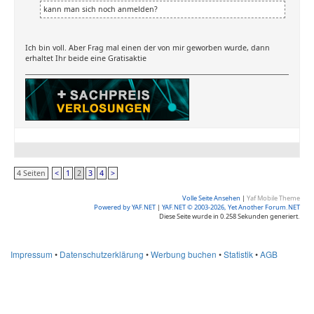
kann man sich noch anmelden?
Ich bin voll. Aber Frag mal einen der von mir geworben wurde, dann
erhaltet Ihr beide eine Gratisaktie
4 Seiten
<
1
2
3
4
>
Volle Seite Ansehen
|
Yaf Mobile Theme
Powered by YAF.NET
|
YAF.NET © 2003-2026, Yet Another Forum.NET
Diese Seite wurde in 0.258 Sekunden generiert.
Impressum
•
Datenschutzerklärung
•
Werbung buchen
•
Statistik
•
AGB