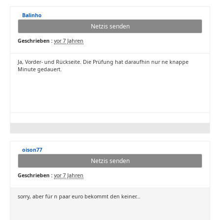
Balinho
Netzis senden
Geschrieben :
vor 7 Jahren
Ja, Vorder- und Rückseite. Die Prüfung hat daraufhin nur ne knappe
Minute gedauert.
oison77
Netzis senden
Geschrieben :
vor 7 Jahren
sorry, aber für n paar euro bekommt den keiner...