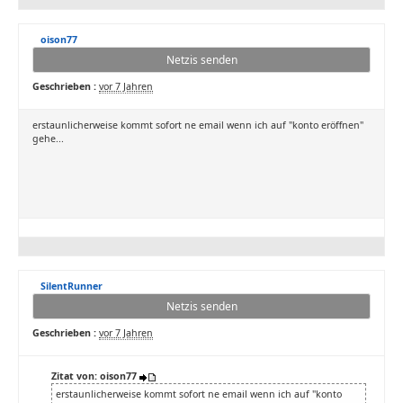
oison77
Netzis senden
Geschrieben :
vor 7 Jahren
erstaunlicherweise kommt sofort ne email wenn ich auf "konto eröffnen"
gehe...
SilentRunner
Netzis senden
Geschrieben :
vor 7 Jahren
Zitat von: oison77
erstaunlicherweise kommt sofort ne email wenn ich auf "konto