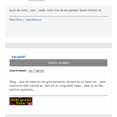
auch da nicht...null....nada, nicht mal da wo garkein Spam-Ordner ist
Netz-Pirat
|
Lose-Deluxe
Patty0207
Netzis senden
Geschrieben :
vor 7 Jahren
Okay... also ich habe es mit gmx gemacht, da kam es im Spam an... jetzt
kommt es dort normal an, weil ich es umgestellt habe... aber so ist das
wirklich mysteriös...