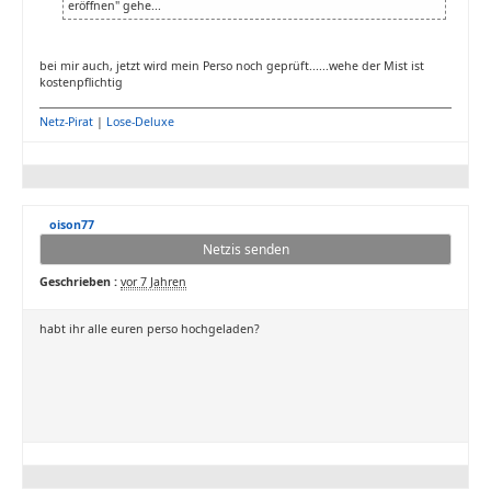
eröffnen" gehe...
bei mir auch, jetzt wird mein Perso noch geprüft......wehe der Mist ist
kostenpflichtig
Netz-Pirat
|
Lose-Deluxe
oison77
Netzis senden
Geschrieben :
vor 7 Jahren
habt ihr alle euren perso hochgeladen?