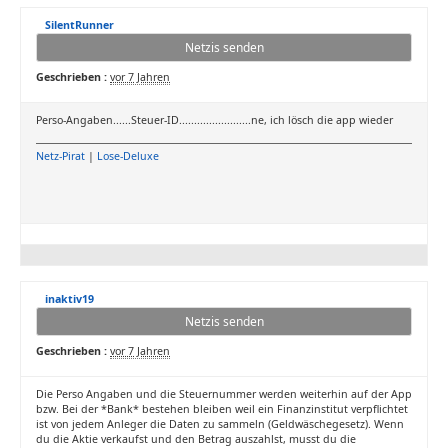
SilentRunner
Netzis senden
Geschrieben :
vor 7 Jahren
Perso-Angaben......Steuer-ID........................ne, ich lösch die app wieder
Netz-Pirat
|
Lose-Deluxe
inaktiv19
Netzis senden
Geschrieben :
vor 7 Jahren
Die Perso Angaben und die Steuernummer werden weiterhin auf der App
bzw. Bei der *Bank* bestehen bleiben weil ein Finanzinstitut verpflichtet
ist von jedem Anleger die Daten zu sammeln (Geldwäschegesetz). Wenn
du die Aktie verkaufst und den Betrag auszahlst, musst du die