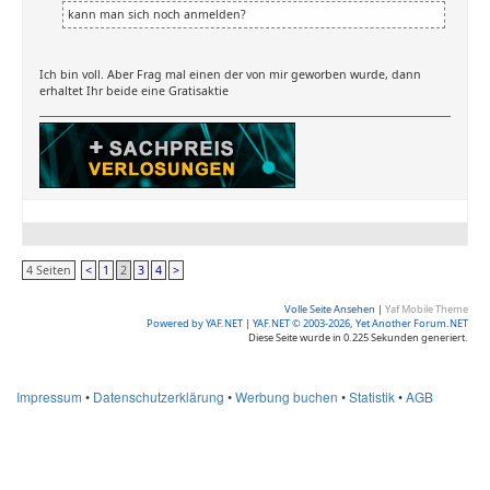
kann man sich noch anmelden?
Ich bin voll. Aber Frag mal einen der von mir geworben wurde, dann
erhaltet Ihr beide eine Gratisaktie
4 Seiten
<
1
2
3
4
>
Volle Seite Ansehen
|
Yaf Mobile Theme
Powered by YAF.NET
|
YAF.NET © 2003-2026, Yet Another Forum.NET
Diese Seite wurde in 0.225 Sekunden generiert.
Impressum
•
Datenschutzerklärung
•
Werbung buchen
•
Statistik
•
AGB