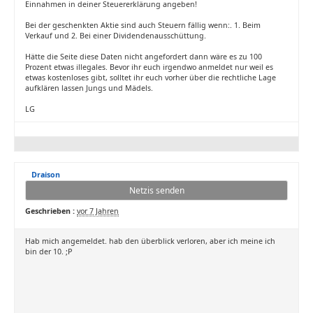
Einnahmen in deiner Steuererklärung angeben!
Bei der geschenkten Aktie sind auch Steuern fällig wenn:. 1. Beim
Verkauf und 2. Bei einer Dividendenausschüttung.
Hätte die Seite diese Daten nicht angefordert dann wäre es zu 100
Prozent etwas illegales. Bevor ihr euch irgendwo anmeldet nur weil es
etwas kostenloses gibt, solltet ihr euch vorher über die rechtliche Lage
aufklären lassen Jungs und Mädels.
LG
Draison
Netzis senden
Geschrieben :
vor 7 Jahren
Hab mich angemeldet. hab den überblick verloren, aber ich meine ich
bin der 10. ;P