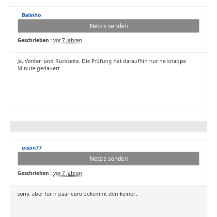
Balinho
Netzis senden
Geschrieben :
vor 7 Jahren
Ja, Vorder- und Rückseite. Die Prüfung hat daraufhin nur ne knappe
Minute gedauert.
oison77
Netzis senden
Geschrieben :
vor 7 Jahren
sorry, aber für n paar euro bekommt den keiner...