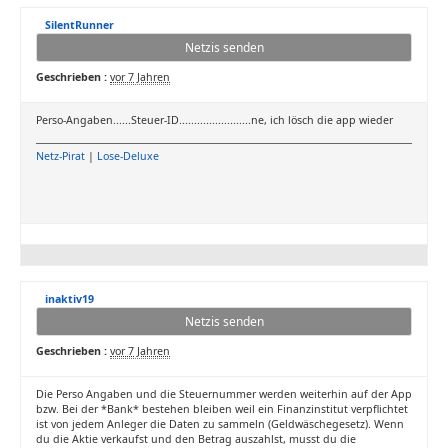
SilentRunner
Netzis senden
Geschrieben :
vor 7 Jahren
Perso-Angaben......Steuer-ID........................ne, ich lösch die app wieder
Netz-Pirat
|
Lose-Deluxe
inaktiv19
Netzis senden
Geschrieben :
vor 7 Jahren
Die Perso Angaben und die Steuernummer werden weiterhin auf der App
bzw. Bei der *Bank* bestehen bleiben weil ein Finanzinstitut verpflichtet
ist von jedem Anleger die Daten zu sammeln (Geldwäschegesetz). Wenn
du die Aktie verkaufst und den Betrag auszahlst, musst du die