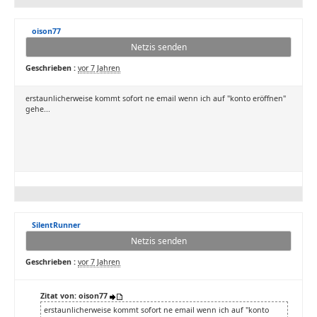
oison77
Netzis senden
Geschrieben :
vor 7 Jahren
erstaunlicherweise kommt sofort ne email wenn ich auf "konto eröffnen"
gehe...
SilentRunner
Netzis senden
Geschrieben :
vor 7 Jahren
Zitat von: oison77
erstaunlicherweise kommt sofort ne email wenn ich auf "konto