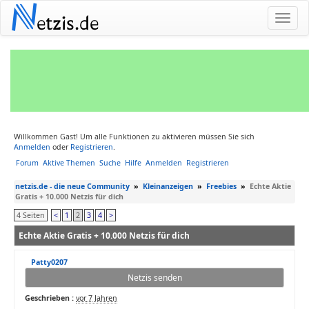
N
etzis.de
Willkommen Gast! Um alle Funktionen zu aktivieren müssen Sie sich
Anmelden
oder
Registrieren
.
Forum
Aktive Themen
Suche
Hilfe
Anmelden
Registrieren
netzis.de - die neue Community
»
Kleinanzeigen
»
Freebies
»
Echte Aktie
Gratis + 10.000 Netzis für dich
4 Seiten
<
1
2
3
4
>
Echte Aktie Gratis + 10.000 Netzis für dich
Patty0207
Netzis senden
Geschrieben :
vor 7 Jahren