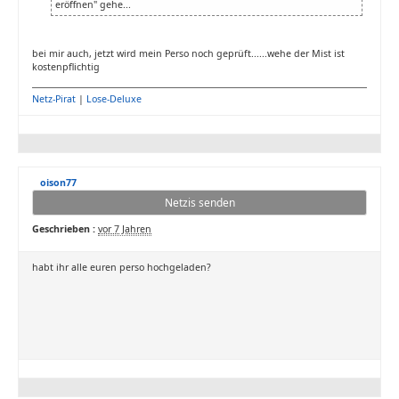
eröffnen" gehe...
bei mir auch, jetzt wird mein Perso noch geprüft......wehe der Mist ist
kostenpflichtig
Netz-Pirat
|
Lose-Deluxe
oison77
Netzis senden
Geschrieben :
vor 7 Jahren
habt ihr alle euren perso hochgeladen?