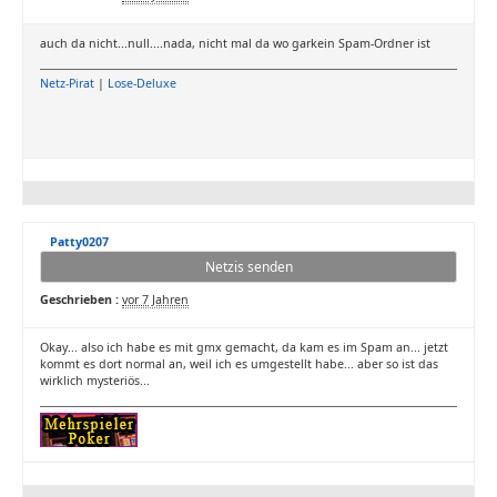
auch da nicht...null....nada, nicht mal da wo garkein Spam-Ordner ist
Netz-Pirat
|
Lose-Deluxe
Patty0207
Netzis senden
Geschrieben :
vor 7 Jahren
Okay... also ich habe es mit gmx gemacht, da kam es im Spam an... jetzt
kommt es dort normal an, weil ich es umgestellt habe... aber so ist das
wirklich mysteriös...