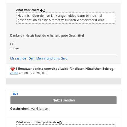
Zitat von: chefe
Hab mich über deinen Link angemeldet, dann bin ich mal
gespannt, ob es eine Alternative für den Wechselmarkt wird!
Danke dir, Netzis hast du erhalten, gute Geschäfte!
LG
Tobias
Mr-cash.de - Dein Mann rund ums Geld!
1 Benutzer dankte umweltpolizeisb für diesen Nützlichen Beitrag.
chefe
am 08.05.2020(UTC)
B2T
Netzis senden
Geschrieben :
vor 6 Jahren
Zitat von: umweltpolizeisb