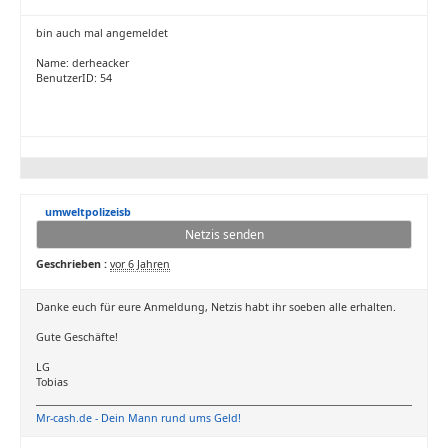
bin auch mal angemeldet
Name: derheacker
BenutzerID: 54
umweltpolizeisb
Netzis senden
Geschrieben :
vor 6 Jahren
Danke euch für eure Anmeldung, Netzis habt ihr soeben alle erhalten.
Gute Geschäfte!
LG
Tobias
Mr-cash.de - Dein Mann rund ums Geld!