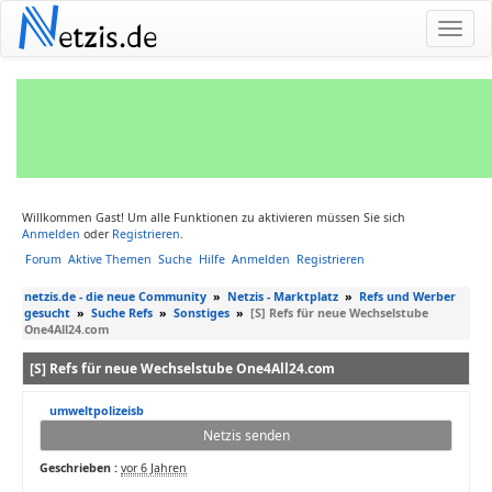
N
etzis.de
Willkommen Gast! Um alle Funktionen zu aktivieren müssen Sie sich
Anmelden
oder
Registrieren
.
Forum
Aktive Themen
Suche
Hilfe
Anmelden
Registrieren
netzis.de - die neue Community
»
Netzis - Marktplatz
»
Refs und Werber
gesucht
»
Suche Refs
»
Sonstiges
»
[S] Refs für neue Wechselstube
One4All24.com
[S] Refs für neue Wechselstube One4All24.com
umweltpolizeisb
Netzis senden
Geschrieben :
vor 6 Jahren