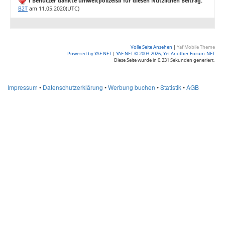
1 Benutzer dankte umweltpolizeisb für diesen Nützlichen Beitrag.
B2T
am 11.05.2020(UTC)
Volle Seite Ansehen
|
Yaf Mobile Theme
Powered by YAF.NET
|
YAF.NET © 2003-2026, Yet Another Forum.NET
Diese Seite wurde in 0.231 Sekunden generiert.
Impressum
•
Datenschutzerklärung
•
Werbung buchen
•
Statistik
•
AGB