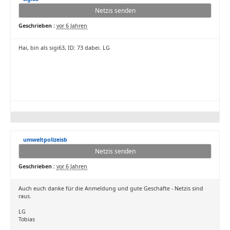
Netzis senden
Geschrieben :
vor 6 Jahren
Hai, bin als sigi63, ID: 73 dabei. LG
umweltpolizeisb
Netzis senden
Geschrieben :
vor 6 Jahren
Auch euch danke für die Anmeldung und gute Geschäfte - Netzis sind
raus.
LG
Tobias