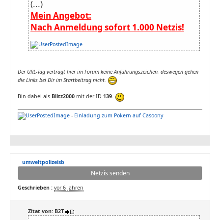
(...)
Mein Angebot:
Nach Anmeldung sofort 1.000 Netzis!
Der URL-Tag verträgt hier im Forum keine Anführungszeichen, deswegen gehen
die Links bei Dir im Startbeitrag nicht.
Bin dabei als
Blitz2000
mit der ID
139
.
-
Einladung zum Pokern auf Casoony
umweltpolizeisb
Netzis senden
Geschrieben :
vor 6 Jahren
Zitat von: B2T