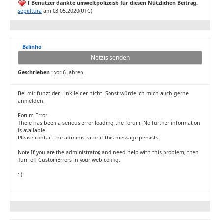
1 Benutzer dankte umweltpolizeisb für diesen Nützlichen Beitrag.
sepultura
am 03.05.2020(UTC)
Balinho
Netzis senden
Geschrieben :
vor 6 Jahren
Bei mir funzt der Link leider nicht. Sonst würde ich mich auch gerne
anmelden.
Forum Error
There has been a serious error loading the forum. No further information
is available.
Please contact the administrator if this message persists.
Note If you are the administrator, and need help with this problem, then
Turn off CustomErrors in your web.config.
:-(