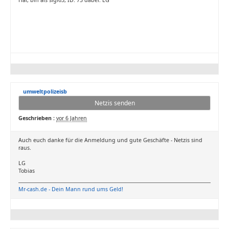
Hai, bin als sigi63, ID: 73 dabei. LG
umweltpolizeisb
Netzis senden
Geschrieben :
vor 6 Jahren
Auch euch danke für die Anmeldung und gute Geschäfte - Netzis sind
raus.
LG
Tobias
Mr-cash.de - Dein Mann rund ums Geld!