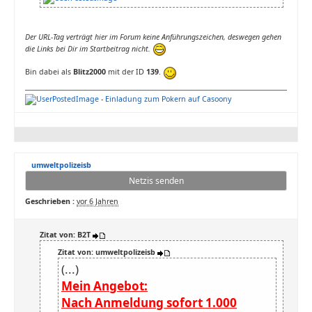
Der URL-Tag verträgt hier im Forum keine Anführungszeichen, deswegen gehen
die Links bei Dir im Startbeitrag nicht.
Bin dabei als
Blitz2000
mit der ID
139
.
-
Einladung zum Pokern auf Casoony
umweltpolizeisb
Netzis senden
Geschrieben :
vor 6 Jahren
Zitat von: B2T
Zitat von: umweltpolizeisb
(...)
Mein Angebot:
Nach Anmeldung sofort 1.000