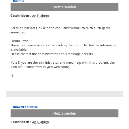
Balinho
Netzis senden
Geschrieben :
vor 6 Jahren
Bei mir funzt der Link leider nicht. Sonst würde ich mich auch gerne
anmelden.
Forum Error
There has been a serious error loading the forum. No further information
is available.
Please contact the administrator if this message persists.
Note If you are the administrator, and need help with this problem, then
Turn off CustomErrors in your web.config.
:-(
umweltpolizeisb
Netzis senden
Geschrieben :
vor 6 Jahren