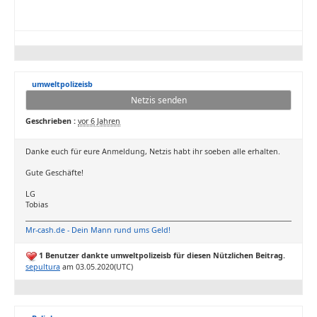
umweltpolizeisb
Netzis senden
Geschrieben :
vor 6 Jahren
Danke euch für eure Anmeldung, Netzis habt ihr soeben alle erhalten.
Gute Geschäfte!
LG
Tobias
Mr-cash.de - Dein Mann rund ums Geld!
1 Benutzer dankte umweltpolizeisb für diesen Nützlichen Beitrag.
sepultura
am 03.05.2020(UTC)