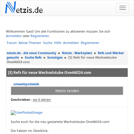
N
etzis.de
Willkommen Gast! Um alle Funktionen zu aktivieren müssen Sie sich
Anmelden
oder
Registrieren
.
Forum
Aktive Themen
Suche
Hilfe
Anmelden
Registrieren
netzis.de - die neue Community
»
Netzis - Marktplatz
»
Refs und Werber
gesucht
»
Suche Refs
»
Sonstiges
»
[S] Refs für neue Wechselstube
One4All24.com
[S] Refs für neue Wechselstube One4All24.com
umweltpolizeisb
Netzis senden
Geschrieben :
vor 6 Jahren
Suche euch für die neu gestartete Wechselstube One4All24.com!
Die Fakten im Überblick: