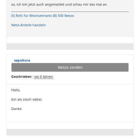
so, ich bin jetzt auch angemeldet und schau mir das mal an.
(S) Refs für Wechselmarkt (B) 500 Netzis
Netzi-Anteile handeln
sepultura
Netzis senden
Geschrieben :
vor 6 Jahren
Hallo,
bin als zosch dabei.
Danke.