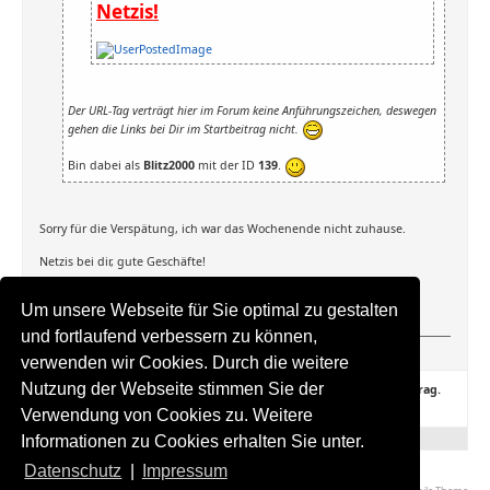
Netzis!
Der URL-Tag verträgt hier im Forum keine Anführungszeichen, deswegen
gehen die Links bei Dir im Startbeitrag nicht.
Bin dabei als
Blitz2000
mit der ID
139
.
Sorry für die Verspätung, ich war das Wochenende nicht zuhause.
Netzis bei dir, gute Geschäfte!
LG
Um unsere Webseite für Sie optimal zu gestalten
Tobias
und fortlaufend verbessern zu können,
Mr-cash.de - Dein Mann rund ums Geld!
verwenden wir Cookies. Durch die weitere
Nutzung der Webseite stimmen Sie der
1 Benutzer dankte umweltpolizeisb für diesen Nützlichen Beitrag.
B2T
am 11.05.2020(UTC)
Verwendung von Cookies zu. Weitere
Informationen zu Cookies erhalten Sie unter.
Datenschutz
|
Impressum