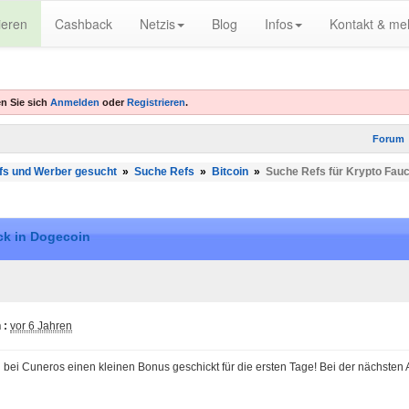
ieren
Cashback
Netzis
Blog
Infos
Kontakt & me
n Sie sich
Anmelden
oder
Registrieren
.
Forum
fs und Werber gesucht
»
Suche Refs
»
Bitcoin
»
Suche Refs für Krypto Fauc
ck in Dogecoin
 :
vor 6 Jahren
h bei Cuneros einen kleinen Bonus geschickt für die ersten Tage! Bei der nächsten 