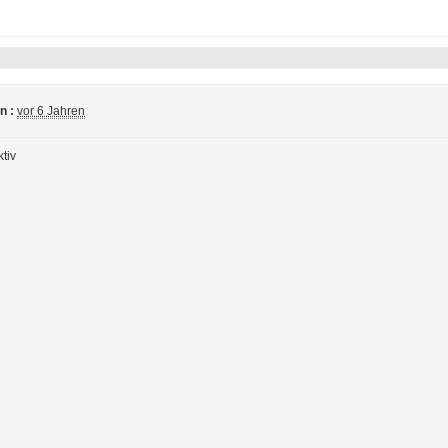
n :
vor 6 Jahren
tiv