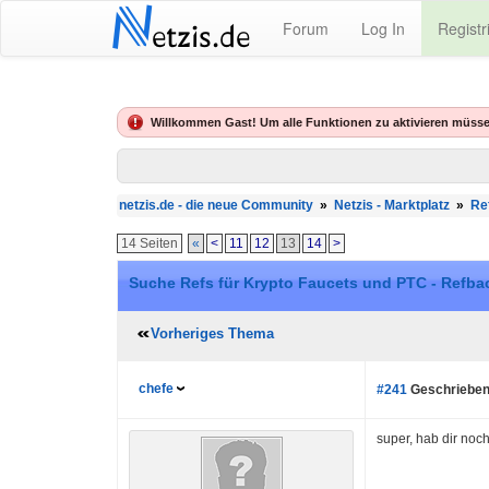
N
Forum
Log In
Registr
etzis.de
Willkommen Gast! Um alle Funktionen zu aktivieren müsse
netzis.de - die neue Community
»
Netzis - Marktplatz
»
Re
14 Seiten
«
<
11
12
13
14
>
Suche Refs für Krypto Faucets und PTC - Refba
Vorheriges Thema
chefe
#241
Geschrieben
super, hab dir noc