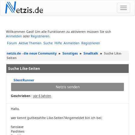
N
etzis.de
Willkommen Gast! Um alle Funktionen zu aktivieren müssen Sie sich
Anmelden
oder
Registrieren
.
Forum
Aktive Themen
Suche
Hilfe
Anmelden
Registrieren
netzis.de - die neue Community
»
Sonstiges
»
Smalltalk
»
Suche Like-
Seiten
Suche Like-Seiten
SilentRunner
Netzis senden
Geschrieben :
vor 6 Jahren
Hallo,
wer kennt gutbezahlte Like-Seiten?Angemeldet bin ich bei:
fanslave
Paidlikes