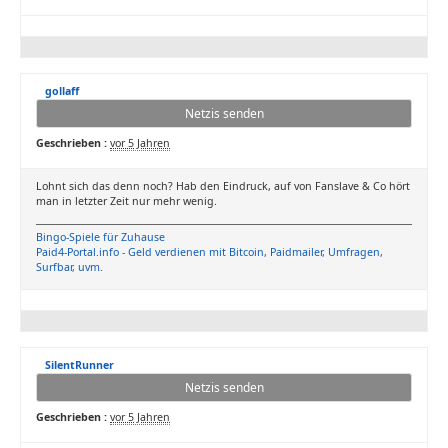
gollaff
Netzis senden
Geschrieben :
vor 5 Jahren
Lohnt sich das denn noch? Hab den Eindruck, auf von Fanslave & Co hört
man in letzter Zeit nur mehr wenig.
Bingo-Spiele für Zuhause
Paid4-Portal.info - Geld verdienen mit Bitcoin, Paidmailer, Umfragen,
Surfbar, uvm.
SilentRunner
Netzis senden
Geschrieben :
vor 5 Jahren