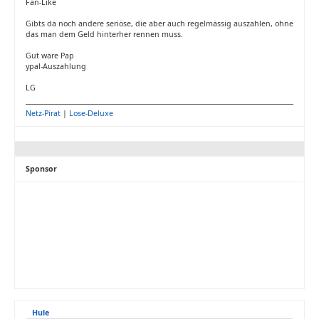
Fan-Like
Gibts da noch andere seriöse, die aber auch regelmässig auszahlen, ohne
das man dem Geld hinterher rennen muss.
Gut wäre Pap
ypal-Auszahlung
LG
Netz-Pirat
|
Lose-Deluxe
Sponsor
Hule