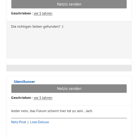
Netzis senden
Geschrieben :
vor 5 Jahren
Die richtigen Seiten gefunden? :)
SilentRunner
Netzis senden
Geschrieben :
vor 5 Jahren
leider nein, das Forum scheint hier tot zu sein...lach
Netz-Pirat
|
Lose-Deluxe