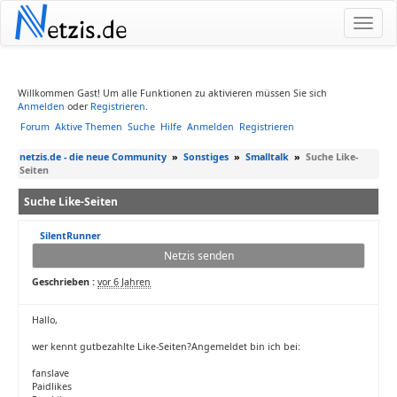
N
etzis.de
Willkommen Gast! Um alle Funktionen zu aktivieren müssen Sie sich
Anmelden
oder
Registrieren
.
Forum
Aktive Themen
Suche
Hilfe
Anmelden
Registrieren
netzis.de - die neue Community
»
Sonstiges
»
Smalltalk
»
Suche Like-
Seiten
Suche Like-Seiten
SilentRunner
Netzis senden
Geschrieben :
vor 6 Jahren
Hallo,
wer kennt gutbezahlte Like-Seiten?Angemeldet bin ich bei:
fanslave
Paidlikes