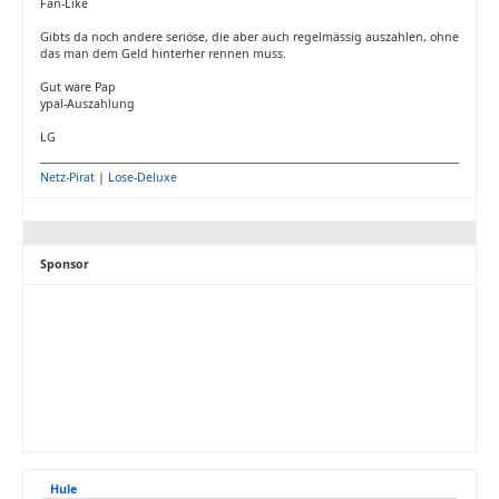
Fan-Like
Gibts da noch andere seriöse, die aber auch regelmässig auszahlen, ohne
das man dem Geld hinterher rennen muss.
Gut wäre Pap
ypal-Auszahlung
LG
Netz-Pirat
|
Lose-Deluxe
Sponsor
Hule