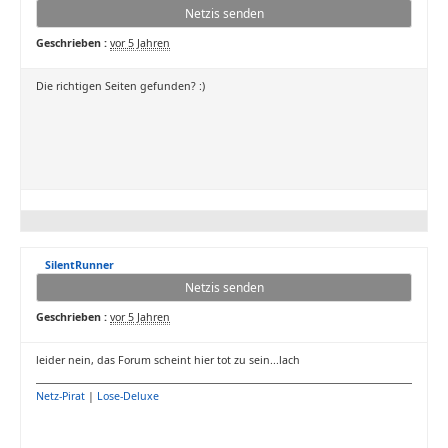
Netzis senden
Geschrieben :
vor 5 Jahren
Die richtigen Seiten gefunden? :)
SilentRunner
Netzis senden
Geschrieben :
vor 5 Jahren
leider nein, das Forum scheint hier tot zu sein...lach
Netz-Pirat
|
Lose-Deluxe