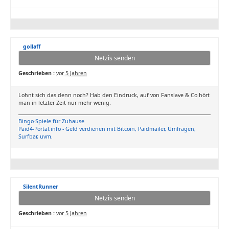
gollaff
Netzis senden
Geschrieben :
vor 5 Jahren
Lohnt sich das denn noch? Hab den Eindruck, auf von Fanslave & Co hört
man in letzter Zeit nur mehr wenig.
Bingo-Spiele für Zuhause
Paid4-Portal.info - Geld verdienen mit Bitcoin, Paidmailer, Umfragen,
Surfbar, uvm.
SilentRunner
Netzis senden
Geschrieben :
vor 5 Jahren