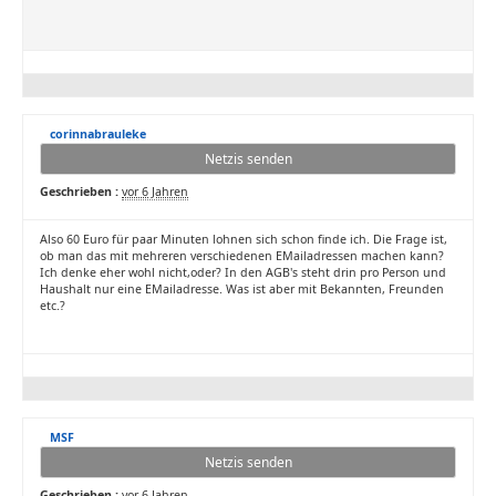
corinnabrauleke
Netzis senden
Geschrieben :
vor 6 Jahren
Also 60 Euro für paar Minuten lohnen sich schon finde ich. Die Frage ist,
ob man das mit mehreren verschiedenen EMailadressen machen kann?
Ich denke eher wohl nicht,oder? In den AGB's steht drin pro Person und
Haushalt nur eine EMailadresse. Was ist aber mit Bekannten, Freunden
etc.?
MSF
Netzis senden
Geschrieben :
vor 6 Jahren