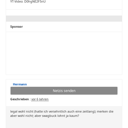
YT-Video: D0hgNE2F5nU
Sponsor
Hermann
Netzis senden
Geschrieben :
vor 6 Jahren
legal wohl nicht (hatte ich versehntlich auch eine zeitlang); merken die
aber wohl nicht; aber swagbuck lohnt ja kaum?