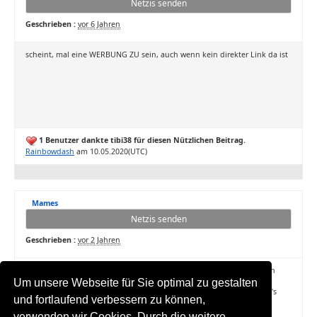
Netzis senden
Geschrieben :
vor 6 Jahren
scheint, mal eine WERBUNG ZU sein, auch wenn kein direkter Link da ist
1 Benutzer dankte tibi38 für diesen Nützlichen Beitrag.
Rainbowdash
am 10.05.2020(UTC)
Mames
Netzis senden
Geschrieben :
vor 2 Jahren
Ich würde das lassen. Mehrere E-Mail-Adressen zu benutzen, um sich
mehrfach anzumelden, klingt nach einem Verstoß gegen die
Um unsere Webseite für Sie optimal zu gestalten
Nutzungsbedingungen, und das kann Ärger geben. Sicher, jetzt hat's
und fortlaufend verbessern zu können,
geklappt, aber es ist riskant.
verwenden wir Cookies. Durch die weitere