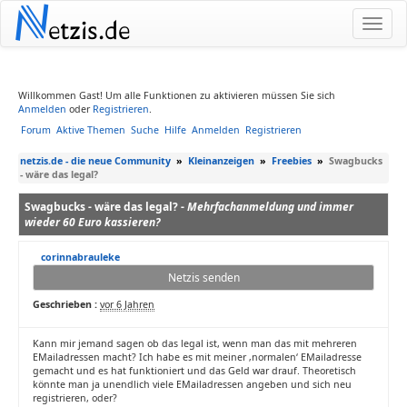
N
etzis.de
Willkommen Gast! Um alle Funktionen zu aktivieren müssen Sie sich
Anmelden
oder
Registrieren
.
Forum
Aktive Themen
Suche
Hilfe
Anmelden
Registrieren
netzis.de - die neue Community
»
Kleinanzeigen
»
Freebies
»
Swagbucks
- wäre das legal?
Swagbucks - wäre das legal? -
Mehrfachanmeldung und immer
wieder 60 Euro kassieren?
corinnabrauleke
Netzis senden
Geschrieben :
vor 6 Jahren
Kann mir jemand sagen ob das legal ist, wenn man das mit mehreren
EMailadressen macht? Ich habe es mit meiner ‚normalen‘ EMailadresse
gemacht und es hat funktioniert und das Geld war drauf. Theoretisch
könnte man ja unendlich viele EMailadressen angeben und sich neu
registrieren, oder?