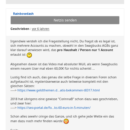
Rainbowdash
Netzis senden
Geschrieben :
vor 6 Jahren
Irgendwie versteh ich die Fragestellung nicht, Du fragst ob es legal ist,
sich mehrere Accounts zu machen, obwohl in den Swagbucks AGBs ganz
klar darauf verwiesen wird, das
pro Haushalt / Person nur 1 Account
erlaubt ist
Abgesehen davon ist das Video mal absoluter Müll, als wenn Swagbucks
einem neuem User mal eben 60,00€ für nichts schenkt ...
Lustig find ich auch, das genau die selbe Frage in diversen Foren schon
aufgetaucht ist, mysteriöserweise auch teilweise komplett mit den
gleichen Sätzen:
----->
https://www.geldthemen.d...atis-bekommen-t8317.html
2018 hat übrigens eine gewisse "CorinnaB" schon dazu was geschrieben,
und zwar hier:
----->
https://seo-portal.de/fo...ks-60-euro-in-5-minuten/
Schon alles seeehr cringe das Ganze, und ich gehe jede Wette ein das
man dazu noch mehr finden würde