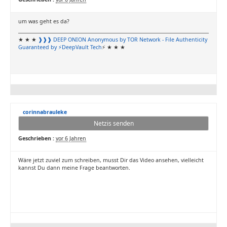
um was geht es da?
★ ★ ★
❱❱❱ DEEP ONION
Anonymous by TOR Network
- File Authenticity
Guaranteed by ⚡DeepVault Tech
⚡ ★ ★ ★
corinnabrauleke
Netzis senden
Geschrieben :
vor 6 Jahren
Wäre jetzt zuviel zum schreiben, musst Dir das Video ansehen, vielleicht
kannst Du dann meine Frage beantworten.