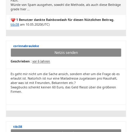
Fazit:
Würde von Spam ausgehen, sowohl die Methode, als auch diese Beiträge
grade hier ...
1 Benutzer dankte Rainbowdash für diesen Nützlichen Beitrag.
tibi38
am 10.05.2020(UTC)
corinnabrauleke
Netzis senden
Geschrieben :
vor 6 Jahren
Es geht mir nicht um die Sache ansich, sondern eher um die Frage ob es
erlaubt ist. Natürlich ist nur eine Mailadresse zugelassen pro Haushalt,
aber was ist mit Freunden, Bekannten etc.?
Swagbucks schenkt keinen 60 Euro, das Geld fliesst über die größeren
Firmen.
tibi38