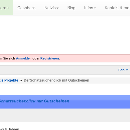
ieren
Cashback
Netzis
Blog
Infos
Kontakt & me
n Sie sich
Anmelden
oder
Registrieren
.
Forum
is Projekte
»
DerSchatzsucher.click mit Gutscheinen
chatzsucher.click mit Gutscheinen
vor 8 Jahren