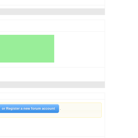
.
or Register a new forum account