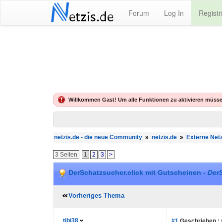
N
Forum
Log In
Registr
etzis.de
Willkommen Gast! Um alle Funktionen zu aktivieren müsse
netzis.de - die neue Community
»
netzis.de
»
Externe Netz
3 Seiten
1
2
3
>
DerSchatzsucher.click mit Gutscheinen -
DerS
Vorheriges Thema
tibi38
#1
Geschrieben :