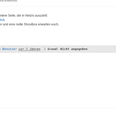
itere Seite, die in Netzis auszahlt:
lick
er und eine nette Shoutbox erwarten euch.
m Benutzer
vor 7 Jahren
|
Grund: Nicht angegeben