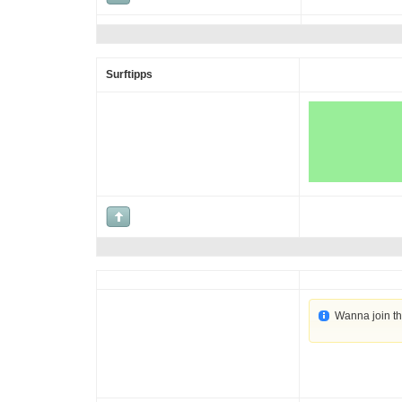
Surftipps
Wanna join t