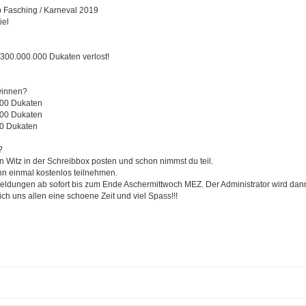
b Fasching / Karneval 2019
iel
300.000.000 Dukaten verlost!
winnen?
000 Dukaten
000 Dukaten
00 Dukaten
?
n Witz in der Schreibbox posten und schon nimmst du teil.
nn einmal kostenlos teilnehmen.
eldungen ab sofort bis zum Ende Aschermittwoch MEZ. Der Administrator wird dan
h uns allen eine schoene Zeit und viel Spass!!!