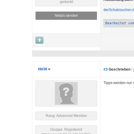
gedankt
derSchatzsucher.cl
Netzis senden
Bearbeitet vo
tibi38
#3
Geschrieben :
Tipps werden nur n
Rang: Advanced Member
Gruppe: Registered