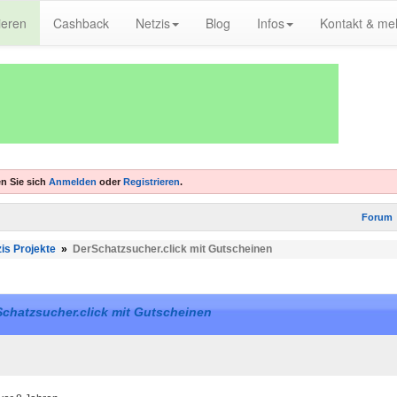
ieren
Cashback
Netzis
Blog
Infos
Kontakt & me
n Sie sich
Anmelden
oder
Registrieren
.
Forum
is Projekte
»
DerSchatzsucher.click mit Gutscheinen
chatzsucher.click mit Gutscheinen