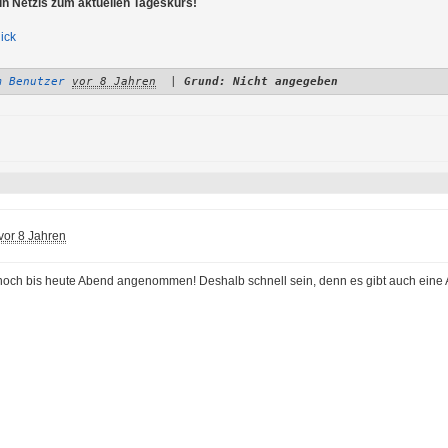
n Netzis zum aktuellen Tageskurs!
ick
m Benutzer
vor 8 Jahren
|
Grund: Nicht angegeben
vor 8 Jahren
och bis heute Abend angenommen! Deshalb schnell sein, denn es gibt auch eine Au