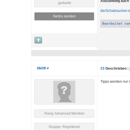
Auszahlung auch i
gedankt
derSchatzsucher.cl
Netzis senden
Bearbeitet vo
tibi38
#3
Geschrieben :
Tipps werden nur n
Rang: Advanced Member
Gruppe: Registered