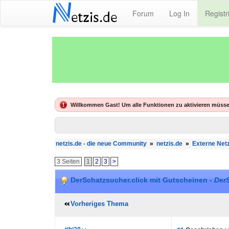
N
Forum
Log In
Registr
etzis.de
Willkommen Gast! Um alle Funktionen zu aktivieren müsse
netzis.de - die neue Community
»
netzis.de
»
Externe Netz
3 Seiten
1
2
3
>
DerSchatzsucher.click mit Gutscheinen -
DerS
Vorheriges Thema