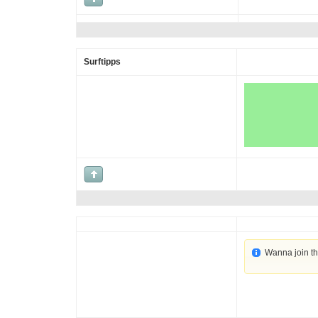
Surftipps
Wanna join t