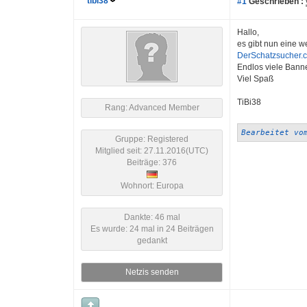
tibi38
#1
Geschrieben :
Hallo,
es gibt nun eine we
DerSchatzsucher.c
Endlos viele Bann
Viel Spaß
TiBi38
Rang: Advanced Member
Bearbeitet vo
Gruppe: Registered
Mitglied seit: 27.11.2016(UTC)
Beiträge: 376
Wohnort: Europa
Dankte: 46 mal
Es wurde: 24 mal in 24 Beiträgen
gedankt
Netzis senden