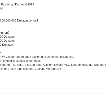
b Fasching / Karneval 2019
iel
300.000.000 Dukaten verlost!
winnen?
000 Dukaten
000 Dukaten
00 Dukaten
?
n Witz in der Schreibbox posten und schon nimmst du teil.
nn einmal kostenlos teilnehmen.
eldungen ab sofort bis zum Ende Aschermittwoch MEZ. Der Administrator wird dan
h uns allen eine schoene Zeit und viel Spass!!!