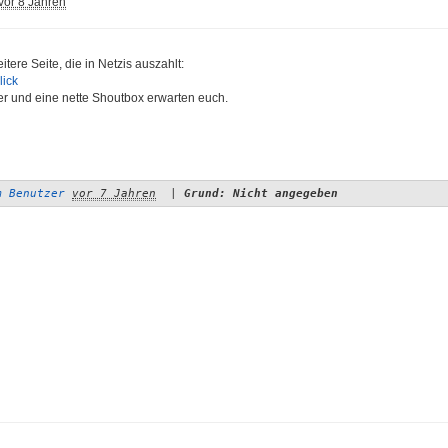
vor 8 Jahren
itere Seite, die in Netzis auszahlt:
lick
er und eine nette Shoutbox erwarten euch.
m Benutzer
vor 7 Jahren
|
Grund: Nicht angegeben