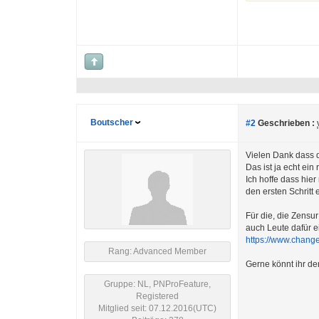
Boutscher
#2
Geschrieben :
Vielen Dank dass 
Das ist ja echt ei
Ich hoffe dass hier
den ersten Schritt e
Für die, die Zensur
auch Leute dafür e
https://www.change.
Rang: Advanced Member
Gerne könnt ihr den
Gruppe: NL, PNProFeature,
Registered
Mitglied seit: 07.12.2016(UTC)