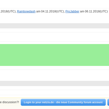
.2018(UTC),
Rainbowdash
am 04.11.2018(UTC),
ProJabber
am 06.11.2018(UTC)
he discussion?!
Login to your netzis.de - die neue Community forum account