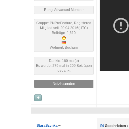
Rang: Advanced Member
Gruppe: PNProFeature, Registered
Mitglied seit: 20.04.2016(UTC)
Beiträge: 1,610
Wohnort: Bochum
Dankte: 160 mal(e)
Es wurde: 279 mal in 209 Beiträgen
gedankt
Netzis senden
StaraSzynka
#4
Geschrieben :