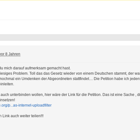
vor 8 Jahren
du mich darauf aufmerksam gemacht hast.
n riesiges Problem. Toll das das Gesetz wieder von einem Deutschen stammt, der wah
 nochmal ein Umdenken der Abgeordneten stattfindet.... Die Petition habe ich jedenf
inleiten.
 auch unterbinden wollen, hier wäre der Link für die Petition. Das ist eine Sache , d
insetzen!
org/p...as-internet-uploadfilter
 Link auch weiter teilen!!!