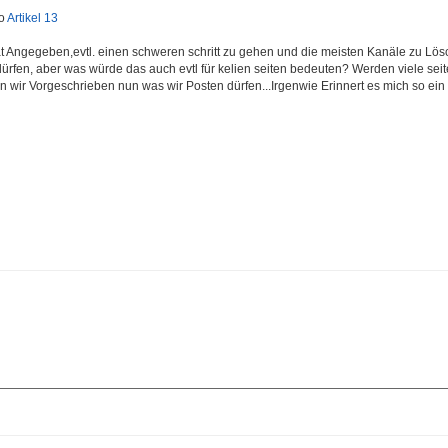
eo
Artikel 13
at Angegeben,evtl. einen schweren schritt zu gehen und die meisten Kanäle zu Lö
fen, aber was würde das auch evtl für kelien seiten bedeuten? Werden viele seite
 wir Vorgeschrieben nun was wir Posten dürfen...Irgenwie Erinnert es mich so ei