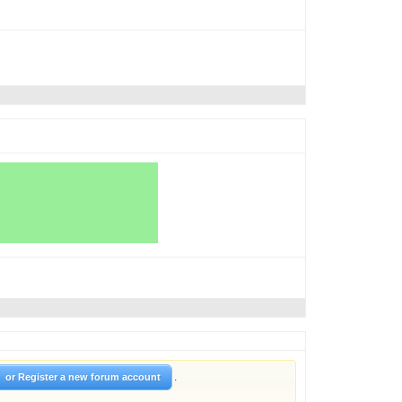
.
or Register a new forum account