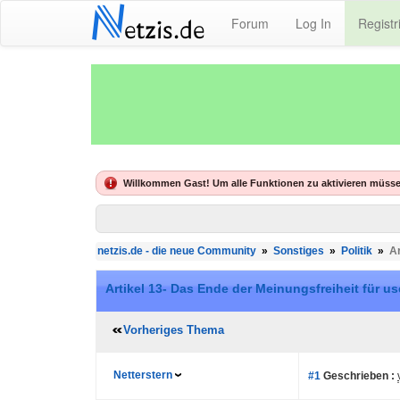
N
Forum
Log In
Registr
etzis.de
Willkommen Gast! Um alle Funktionen zu aktivieren müsse
netzis.de - die neue Community
»
Sonstiges
»
Politik
»
Ar
Artikel 13- Das Ende der Meinungsfreiheit für us
Vorheriges Thema
Netterstern
#1
Geschrieben :