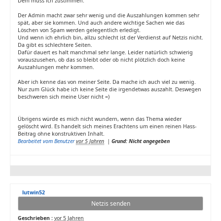
Dem muss ich zustimmen.
Der Admin macht zwar sehr wenig und die Auszahlungen kommen sehr
spät, aber sie kommen. Und auch andere wichtige Sachen wie das
Löschen von Spam werden gelegentlich erledigt.
Und wenn ich ehrlich bin, allzu schlecht ist der Verdienst auf Netzis nicht.
Da gibt es schlechtere Seiten.
Dafür dauert es halt manchmal sehr lange. Leider natürlich schwierig
vorauszusehen, ob das so bleibt oder ob nicht plötzlich doch keine
Auszahlungen mehr kommen.
Aber ich kenne das von meiner Seite. Da mache ich auch viel zu wenig.
Nur zum Glück habe ich keine Seite die irgendetwas auszahlt. Deswegen
beschweren sich meine User nicht =)
Übrigens würde es mich nicht wundern, wenn das Thema wieder
gelöscht wird. Es handelt sich meines Erachtens um einen reinen Hass-
Beitrag ohne konstruktiven Inhalt.
Bearbeitet vom Benutzer
vor 5 Jahren
|
Grund: Nicht angegeben
lutwin52
Netzis senden
Geschrieben :
vor 5 Jahren