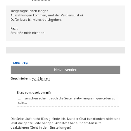
Todgesagte leben länger.
Auszahlungen kommen, und der Verdienst ist ok.
Dafür lasse ich vieles durchgehen.
Fazit:
Schließe mich nicht an!
MBGucky
Netzis senden
Geschrieben :
vor 5 Jahren
Zitat von: oseidon
... inzwischen scheint auch die Seite relativ langsam geworden zu
sein...
Die Seite läuft recht flüssig, finde ich. Nur der Chat funktioniert nicht und
lässt die ganze Seite hängen. Abhilfe: Chat auf der Startseite
deaktivieren (Geht in den Einstellungen)