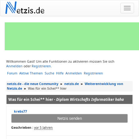
N
etzis.de
Willkommen Gast! Um alle Funktionen zu aktivieren müssen Sie sich
Anmelden
oder
Registrieren
.
Forum
Aktive Themen
Suche
Hilfe
Anmelden
Registrieren
netzis.de - die neue Community
»
netzis.de
»
Weiterentwicklung von
Netzis.de
»
Was für ein Schei** hier
Was für ein Schei** hier -
Diplom Wirtschafts Informatiker haha
krebs77
Netzis senden
Geschrieben :
vor 5 Jahren