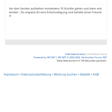
Vor dem Senden aufstehen mindestens 10 Schritte gehen und dann erst
senden - Du ersparst dir eine Entschuldigung und behälst einen Freund
!!!
Volle Seite Ansehen
|
Yaf Mobile Theme
Powered by YAF.NET
|
YAF.NET © 2003-2026, Yet Another Forum.NET
Diese Seite wurde in 0.139 Sekunden generiert.
Impressum
•
Datenschutzerklärung
•
Werbung buchen
•
Statistik
•
AGB