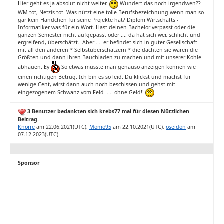
Hier geht es ja absolut nicht weiter.
Wundert das noch irgendwen??
WM tot, Netzis tot. Was nützt eine tolle Berufsbezeichnung wenn man so
gar kein Händchen für seine Projekte hat? Diplom Wirtschafts -
Informatiker was für ein Wort. Hast deinen Bachelor verpasst oder die
ganzen Semester nicht aufgepasst oder .... da hat sich wer, schlicht und
ergreifend, überschätzt.. Aber .... er befindet sich in guter Gesellschaft
mit all den anderen * Selbstüberschätzern * die dachten sie wären die
Größten und dann ihren Bauchladen zu machen und mit unserer Kohle
abhauen. Ey
So etwas müsste man genauso anzeigen können wie
einen richtigen Betrug. Ich bin es so leid. Du klickst und machst für
wenige Cent, wirst dann auch noch beschissen und gehst mit
eingezogenem Schwanz vom Feld ..... ohne Geld!!
3 Benutzer bedankten sich krebs77 mal für diesen Nützlichen
Beitrag.
Knorre
am 22.06.2021(UTC),
Momo95
am 22.10.2021(UTC),
oseidon
am
07.12.2023(UTC)
Sponsor