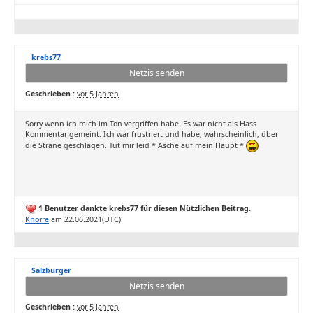
krebs77
Netzis senden
Geschrieben :
vor 5 Jahren
Sorry wenn ich mich im Ton vergriffen habe. Es war nicht als Hass
Kommentar gemeint. Ich war frustriert und habe, wahrscheinlich, über
die Sträne geschlagen. Tut mir leid * Asche auf mein Haupt *
1 Benutzer dankte krebs77 für diesen Nützlichen Beitrag.
Knorre
am 22.06.2021(UTC)
Salzburger
Netzis senden
Geschrieben :
vor 5 Jahren