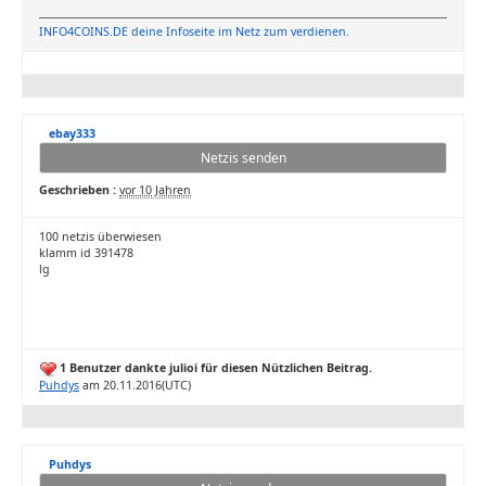
INFO4COINS.DE deine Infoseite im Netz zum verdienen.
ebay333
Netzis senden
Geschrieben :
vor 10 Jahren
100 netzis überwiesen
klamm id 391478
lg
1 Benutzer dankte julioi für diesen Nützlichen Beitrag.
Puhdys
am 20.11.2016(UTC)
Puhdys