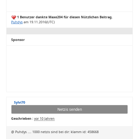
1 Benutzer dankte Maxe204 für diesen Nützlichen Beitrag.
Puhdys
am 19.11.2016(UTC)
Sponsor
Sylvi70
Netzis senden
Geschrieben :
vor 10 Jahren
@ Puhdys .... 1000 netzis sind bei dir: klamm id: 458668