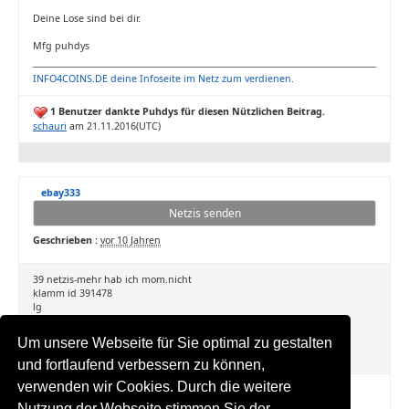
Deine Lose sind bei dir.
Mfg puhdys
INFO4COINS.DE deine Infoseite im Netz zum verdienen.
1 Benutzer dankte Puhdys für diesen Nützlichen Beitrag.
schauri
am 21.11.2016(UTC)
ebay333
Netzis senden
Geschrieben :
vor 10 Jahren
39 netzis-mehr hab ich mom.nicht
klamm id 391478
lg
Um unsere Webseite für Sie optimal zu gestalten
und fortlaufend verbessern zu können,
verwenden wir Cookies. Durch die weitere
1 Benutzer dankte julioi für diesen Nützlichen Beitrag.
Puhdys
am 21.11.2016(UTC)
Nutzung der Webseite stimmen Sie der