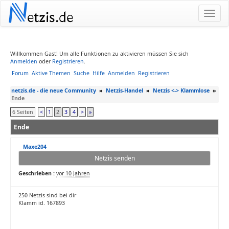
N
etzis.de
Willkommen Gast! Um alle Funktionen zu aktivieren müssen Sie sich
Anmelden
oder
Registrieren
.
Forum
Aktive Themen
Suche
Hilfe
Anmelden
Registrieren
netzis.de - die neue Community
»
Netzis-Handel
»
Netzis <-> Klammlose
»
Ende
6 Seiten
<
1
2
3
4
>
»
Ende
Maxe204
Netzis senden
Geschrieben :
vor 10 Jahren
250 Netzis sind bei dir
Klamm id. 167893