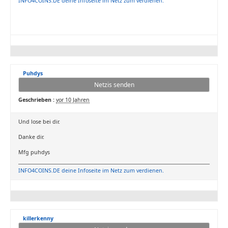
INFO4COINS.DE deine Infoseite im Netz zum verdienen.
Puhdys
Netzis senden
Geschrieben :
vor 10 Jahren
Und lose bei dir.
Danke dir.
Mfg puhdys
INFO4COINS.DE deine Infoseite im Netz zum verdienen.
killerkenny