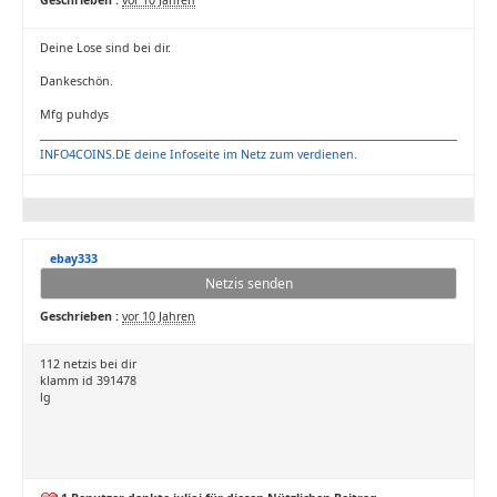
Geschrieben :
vor 10 Jahren
Deine Lose sind bei dir.
Dankeschön.
Mfg puhdys
INFO4COINS.DE deine Infoseite im Netz zum verdienen.
ebay333
Netzis senden
Geschrieben :
vor 10 Jahren
112 netzis bei dir
klamm id 391478
lg