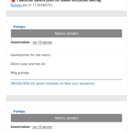
1 Benutzer dankte julioi für diesen Nützlichen Beitrag.
Puhdys
am 21.11.2016(UTC)
Puhdys
Netzis senden
Geschrieben :
vor 10 Jahren
Dankeschön für die netzis.
Deine Lose sind bei dir.
Mfg puhdys
INFO4COINS.DE deine Infoseite im Netz zum verdienen.
Puhdys
Netzis senden
Geschrieben :
vor 10 Jahren