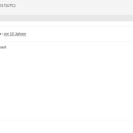
017(UTC)
 :
vor 10 Jahren
kauf.