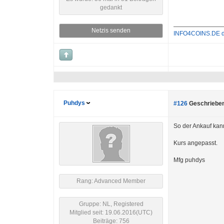
gedankt
Netzis senden
INFO4COINS.DE dei
Puhdys
#126
Geschrieben
So der Ankauf kan
Kurs angepasst.
Mfg puhdys
Rang: Advanced Member
Gruppe: NL, Registered
Mitglied seit: 19.06.2016(UTC)
Beiträge: 756