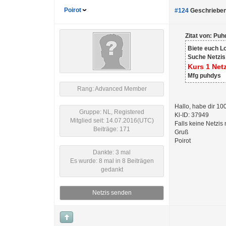
Poirot
#124
Geschrieben
Zitat von: Pu
Biete euch L
Suche Netzis
Kurs 1 Net
Mfg puhdys
Rang: Advanced Member
Hallo, habe dir 10
Gruppe: NL, Registered
Kl-ID: 37949
Mitglied seit: 14.07.2016(UTC)
Falls keine Netzis
Beiträge: 171
Gruß
Poirot
Dankte: 3 mal
Es wurde: 8 mal in 8 Beiträgen
gedankt
Netzis senden