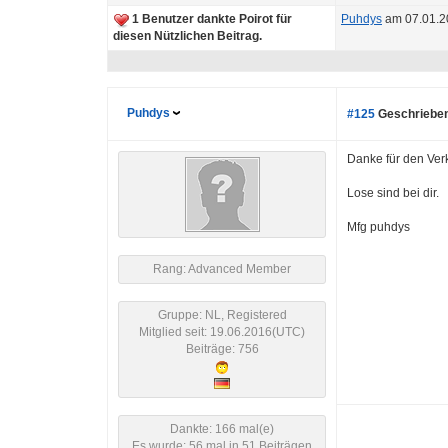
1 Benutzer dankte Poirot für
Puhdys
am 07.01.2
diesen Nützlichen Beitrag.
Puhdys
#125
Geschrieben
Danke für den Ver
Lose sind bei dir.
Mfg puhdys
Rang: Advanced Member
Gruppe: NL, Registered
Mitglied seit: 19.06.2016(UTC)
Beiträge: 756
Dankte: 166 mal(e)
Es wurde: 56 mal in 51 Beiträgen