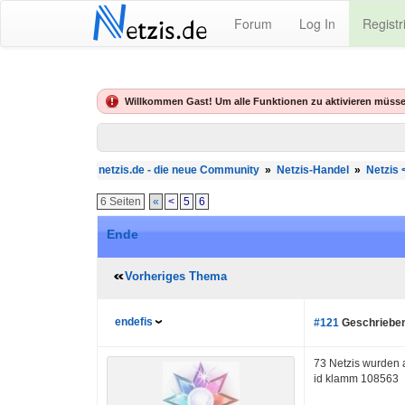
N
Forum
Log In
Registr
etzis.de
Willkommen Gast! Um alle Funktionen zu aktivieren müsse
netzis.de - die neue Community
»
Netzis-Handel
»
Netzis
6 Seiten
«
<
5
6
Ende
Vorheriges Thema
endefis
#121
Geschrieben
73 Netzis wurden
id klamm 108563