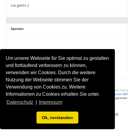
Los geht's ;)
Sponsor
Um unsere Webseite für Sie optimal zu gestalten
und fortlaufend verbessern zu können,
verwenden wir Cookies. Durch die weitere
Nutzung der Webseite stimmen Sie der
Verwendung von Cookies zu. Weitere
Volle Seite Ansehen
|
Yaf Mobile Theme
Informationen zu Cookies erhalten Sie unter.
Powered by YAF.NET
|
YAF.NET © 2003-2026, Yet Another Forum.NET
Diese Seite wurde in 0.039 Sekunden generiert.
Datenschutz
|
Impressum
Impressum
•
Datenschutzerklärung
•
Werbung buchen
•
Statistik
•
AGB
Ok, verstanden