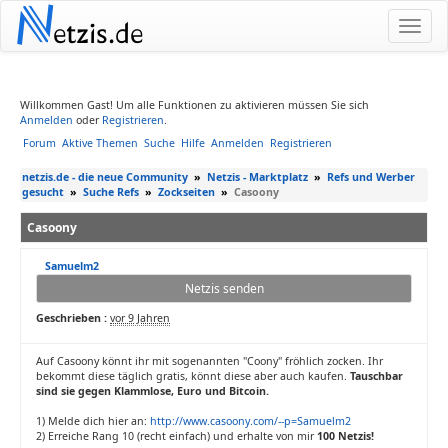
N
etzis.de
Willkommen Gast! Um alle Funktionen zu aktivieren müssen Sie sich
Anmelden
oder
Registrieren
.
Forum
Aktive Themen
Suche
Hilfe
Anmelden
Registrieren
netzis.de - die neue Community
»
Netzis - Marktplatz
»
Refs und Werber
gesucht
»
Suche Refs
»
Zockseiten
»
Casoony
Casoony
Samuelm2
Netzis senden
Geschrieben :
vor 9 Jahren
Auf Casoony könnt ihr mit sogenannten "Coony" fröhlich zocken. Ihr
bekommt diese täglich gratis, könnt diese aber auch kaufen.
Tauschbar
sind sie gegen Klammlose, Euro und Bitcoin.
1) Melde dich hier an:
http://www.casoony.com/--p=Samuelm2
2) Erreiche Rang 10 (recht einfach) und erhalte von mir
100 Netzis!